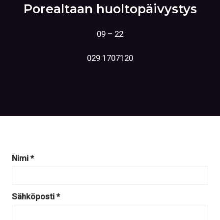
Porealtaan huoltopäivystys
09 – 22
029 1707120
Nimi *
Sähköposti *