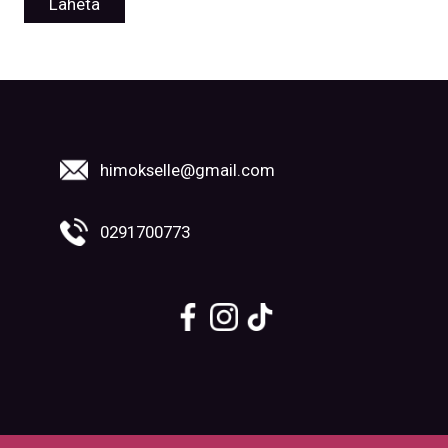
himokselle@gmail.com
0291700773