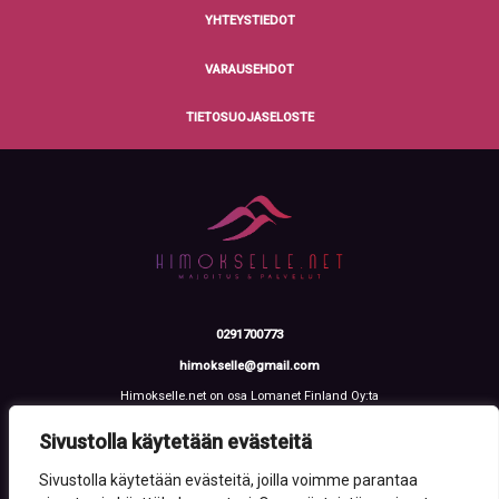
YHTEYSTIEDOT
VARAUSEHDOT
TIETOSUOJASELOSTE
0291700773
himokselle@gmail.com
Himokselle.net on osa Lomanet Finland Oy:ta
Talvialantie 4 LH 2, 42100 Jämsä
Y-tunnus: 3612108-2
Sivustolla käytetään evästeitä
Sivustolla käytetään evästeitä, joilla voimme parantaa