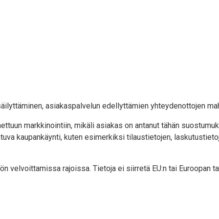
säilyttäminen, asiakaspalvelun edellyttämien yhteydenottojen mah
ttuun markkinointiin, mikäli asiakas on antanut tähän suostumuks
va kaupankäynti, kuten esimerkiksi tilaustietojen, laskutustietoj
 velvoittamissa rajoissa. Tietoja ei siirretä EU:n tai Euroopan t