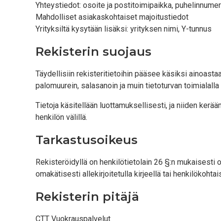
Yhteystiedot: osoite ja postitoimipaikka, puhelinnume
Mahdolliset asiakaskohtaiset majoitustiedot
Yrityksiltä kysytään lisäksi: yrityksen nimi, Y-tunnus
Rekisterin suojaus
Täydellisiin rekisteritietoihin pääsee käsiksi ainoastaa
palomuurein, salasanoin ja muin tietoturvan toimialalla 
Tietoja käsitellään luottamuksellisesti, ja niiden kerä
henkilön välillä.
Tarkastusoikeus
Rekisteröidyllä on henkilötietolain 26 §:n mukaisesti oi
omakätisesti allekirjoitetulla kirjeellä tai henkilökohtai
Rekisterin pitäjä
CTT Vuokrauspalvelut