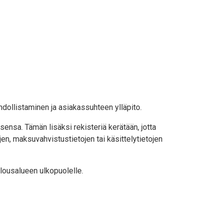
dollistaminen ja asiakassuhteen ylläpito.
ensa. Tämän lisäksi rekisteriä kerätään, jotta
en, maksuvahvistustietojen tai käsittelytietojen
alousalueen ulkopuolelle.