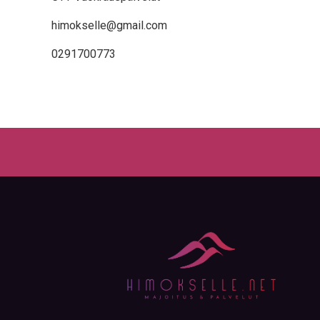
himokselle@gmail.com
0291700773