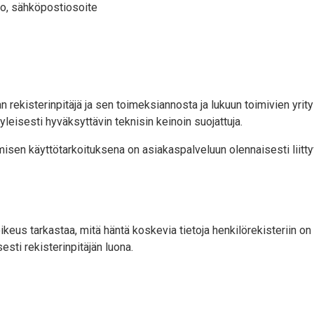
ro, sähköpostiosoite
n rekisterinpitäjä ja sen toimeksiannosta ja lukuun toimivien yritys
yleisesti hyväksyttävin teknisin keinoin suojattuja.
ämisen käyttötarkoituksena on asiakaspalveluun olennaisesti liitt
keus tarkastaa, mitä häntä koskevia tietoja henkilörekisteriin on t
sesti rekisterinpitäjän luona.