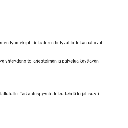
ten työntekijät. Rekisteriin liittyvät tietokannat ovat
yvä yhteydenpito järjestelmän ja palvelua käyttävän
alletettu. Tarkastuspyyntö tulee tehdä kirjallisesti