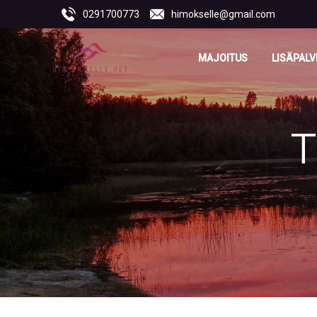
0291700773
himokselle@gmail.com
MAJOITUS
LISÄPALV
T