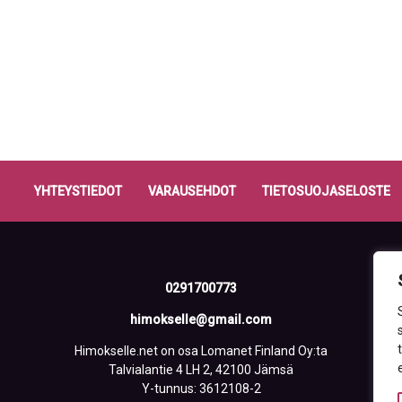
YHTEYSTIEDOT
VARAUSEHDOT
TIETOSUOJASELOSTE
0291700773
himokselle@gmail.com
Himokselle.net on osa Lomanet Finland Oy:ta
Talvialantie 4 LH 2, 42100 Jämsä
Y-tunnus: 3612108-2