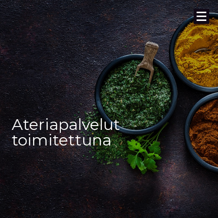
Ateriapalvelut
toimitettuna