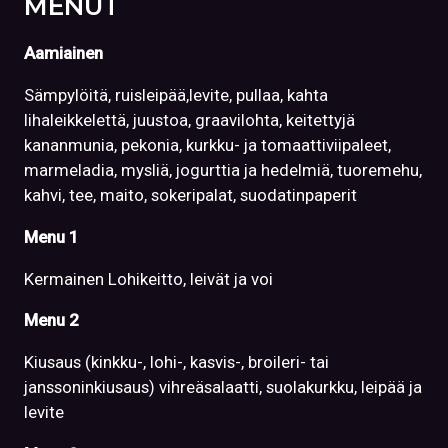
MENUT
Aamiainen
Sämpylöitä, ruisleipää,levite, pullaa, kahta
lihaleikkelettä, juustoa, graavilohta, keitettyjä
kananmunia, pekonia, kurkku- ja tomaattiviipaleet,
marmeladia, mysliä, jogurttia ja hedelmiä, tuoremehu,
kahvi, tee, maito, sokeripalat, suodatinpaperit
Menu 1
Kermainen Lohikeitto, leivät ja voi
Menu 2
Kiusaus (kinkku-, lohi-, kasvis-, broileri- tai
janssoninkiusaus) vihreäsalaatti, suolakurkku, leipää ja
levite