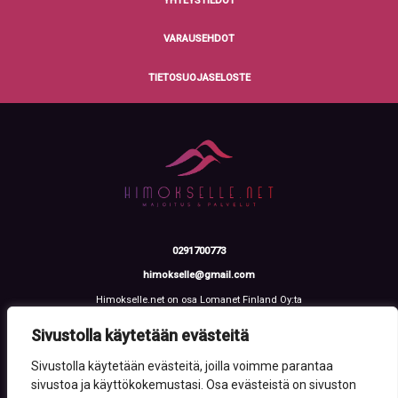
YHTEYSTIEDOT
VARAUSEHDOT
TIETOSUOJASELOSTE
0291700773
himokselle@gmail.com
Himokselle.net on osa Lomanet Finland Oy:ta
Talvialantie 4 LH 2, 42100 Jämsä
Y-tunnus: 3612108-2
Sivustolla käytetään evästeitä
Sivustolla käytetään evästeitä, joilla voimme parantaa
sivustoa ja käyttökokemustasi. Osa evästeistä on sivuston