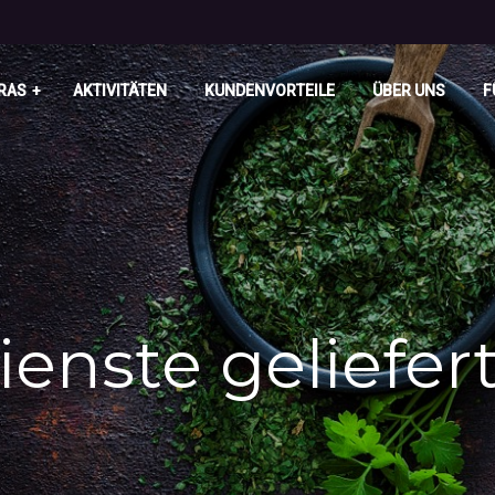
RAS
AKTIVITÄTEN
KUNDENVORTEILE
ÜBER UNS
F
enste geliefer