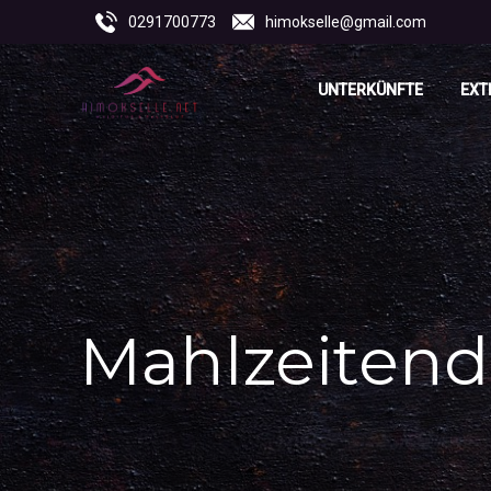
0291700773
himokselle@gmail.com
UNTERKÜNFTE
EXT
Mahlzeitendi