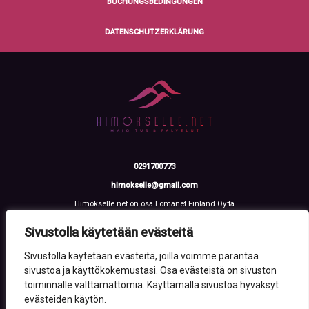
BUCHUNGSBEDINGUNGEN
DATENSCHUTZERKLÄRUNG
0291700773
himokselle@gmail.com
Himokselle.net on osa Lomanet Finland Oy:ta
Talvialantie 4 LH 2, 42100 Jämsä
Y-tunnus: 3612108-2
Sivustolla käytetään evästeitä
Sivustolla käytetään evästeitä, joilla voimme parantaa
sivustoa ja käyttökokemustasi. Osa evästeistä on sivuston
toiminnalle välttämättömiä. Käyttämällä sivustoa hyväksyt
evästeiden käytön.