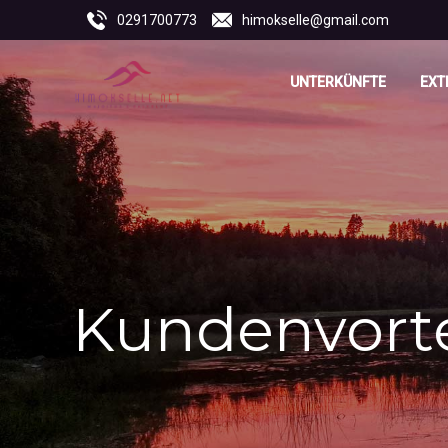
0291700773
himokselle@gmail.com
UNTERKÜNFTE
EXT
Kundenvorte