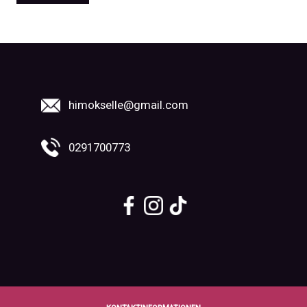
himokselle@gmail.com
0291700773