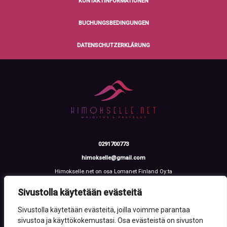
KONTAKTINFORMATIONEN
BUCHUNGSBEDINGUNGEN
DATENSCHUTZERKLÄRUNG
0291700773
himokselle@gmail.com
Himokselle.net on osa Lomanet Finland Oy:ta
Talvialantie 4 LH 2, 42100 Jämsä
Y-tunnus: 3612108-2
Sivustolla käytetään evästeitä
Sivustolla käytetään evästeitä, joilla voimme parantaa
sivustoa ja käyttökokemustasi. Osa evästeistä on sivuston