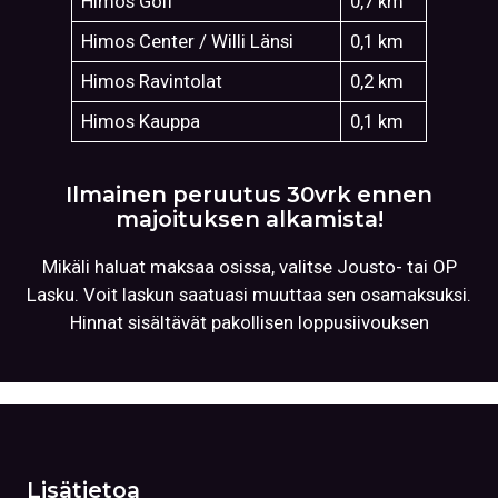
Himos Golf
0,7 km
Himos Center / Willi Länsi
0,1 km
Himos Ravintolat
0,2 km
Himos Kauppa
0,1 km
Ilmainen peruutus 30vrk ennen
majoituksen alkamista!
Mikäli haluat maksaa osissa, valitse Jousto- tai OP
Lasku. Voit laskun saatuasi muuttaa sen osamaksuksi.
Hinnat sisältävät pakollisen loppusiivouksen
Lisätietoa