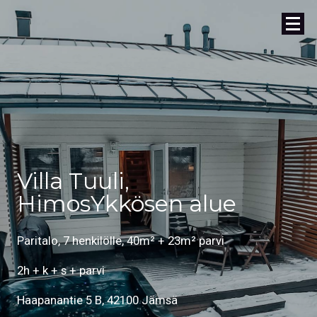
Villa Tuuli,
HimosYkkösen alue
Paritalo, 7 henkilölle, 40m² + 23m² parvi
2h + k + s + parvi
Haapanantie 5 B, 42100 Jämsä