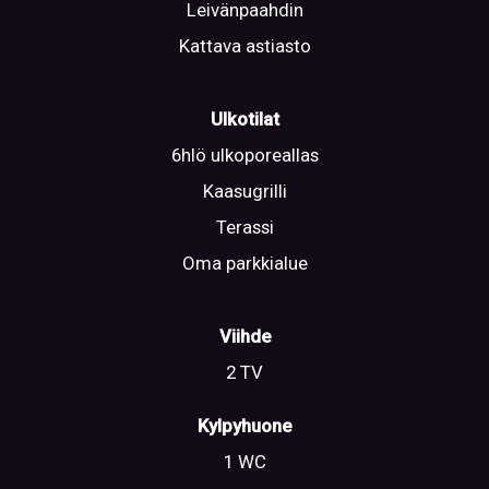
Leivänpaahdin
Kattava astiasto
Ulkotilat
6hlö ulkoporeallas
Kaasugrilli
Terassi
Oma parkkialue
Viihde
2 TV
Kylpyhuone
1 WC