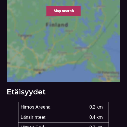
Map search
Etäisyydet
Himos Areena
0,2 km
Länsirinteet
0,4 km