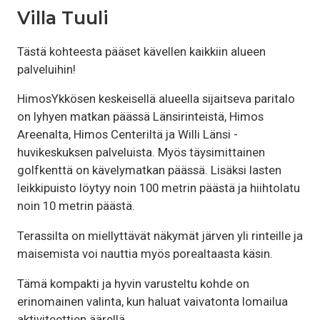
Villa Tuuli
Tästä kohteesta pääset kävellen kaikkiin alueen
palveluihin!
HimosYkkösen keskeisellä alueella sijaitseva paritalo
on lyhyen matkan päässä Länsirinteistä, Himos
Areenalta, Himos Centeriltä ja Willi Länsi -
huvikeskuksen palveluista. Myös täysimittainen
golfkenttä on kävelymatkan päässä. Lisäksi lasten
leikkipuisto löytyy noin 100 metrin päästä ja hiihtolatu
noin 10 metrin päästä.
Terassilta on miellyttävät näkymät järven yli rinteille ja
maisemista voi nauttia myös porealtaasta käsin.
Tämä kompakti ja hyvin varusteltu kohde on
erinomainen valinta, kun haluat vaivatonta lomailua
aktiviteettien äärellä.