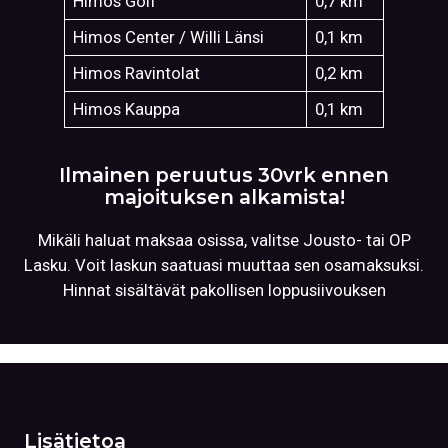
Himos Golf
0,7 km
Himos Center / Willi Länsi
0,1 km
Himos Ravintolat
0,2 km
Himos Kauppa
0,1 km
Ilmainen peruutus 30vrk ennen
majoituksen alkamista!
Mikäli haluat maksaa osissa, valitse Jousto- tai OP
Lasku. Voit laskun saatuasi muuttaa sen osamaksuksi.
Hinnat sisältävät pakollisen loppusiivouksen
Lisätietoa