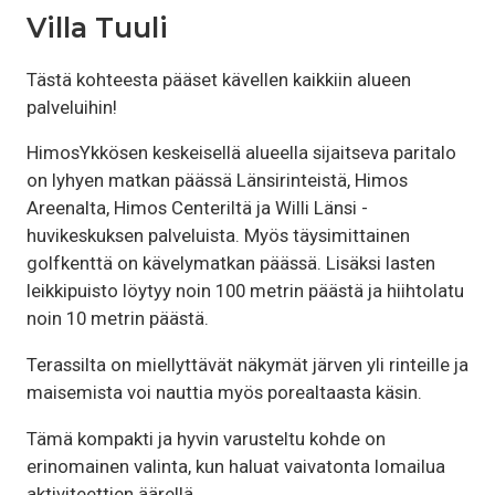
Villa Tuuli
Tästä kohteesta pääset kävellen kaikkiin alueen
palveluihin!
HimosYkkösen keskeisellä alueella sijaitseva paritalo
on lyhyen matkan päässä Länsirinteistä, Himos
Areenalta, Himos Centeriltä ja Willi Länsi -
huvikeskuksen palveluista. Myös täysimittainen
golfkenttä on kävelymatkan päässä. Lisäksi lasten
leikkipuisto löytyy noin 100 metrin päästä ja hiihtolatu
noin 10 metrin päästä.
Terassilta on miellyttävät näkymät järven yli rinteille ja
maisemista voi nauttia myös porealtaasta käsin.
Tämä kompakti ja hyvin varusteltu kohde on
erinomainen valinta, kun haluat vaivatonta lomailua
aktiviteettien äärellä.