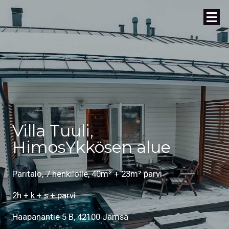
Villa Tuuli,
HimosYkkösen alue
Paritalo, 7 henkilölle, 40m² + 23m² parvi
2h + k + s + parvi
Haapanantie 5 B, 42100 Jämsä