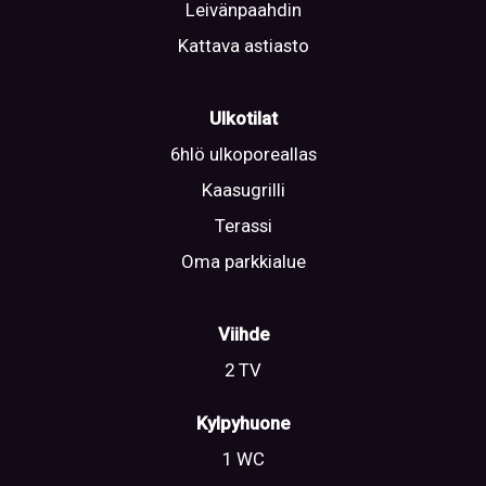
Leivänpaahdin
Kattava astiasto
Ulkotilat
6hlö ulkoporeallas
Kaasugrilli
Terassi
Oma parkkialue
Viihde
2 TV
Kylpyhuone
1 WC