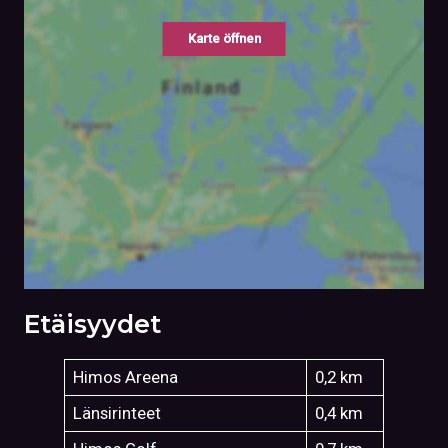
Karte öffnen
Etäisyydet
Himos Areena
0,2 km
Länsirinteet
0,4 km