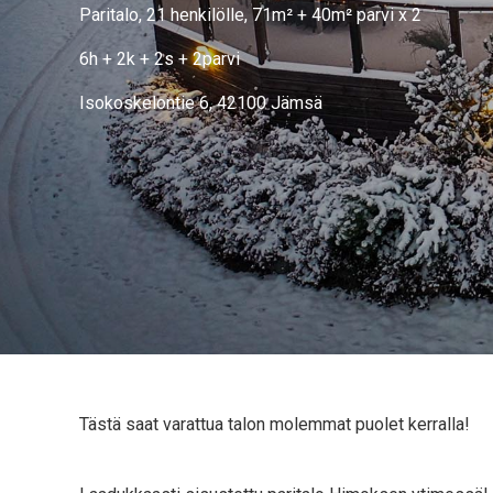
Paritalo, 21 henkilölle, 71m² + 40m² parvi x 2
6h + 2k + 2s + 2parvi
Isokoskelontie 6, 42100 Jämsä
Tästä saat varattua talon molemmat puolet kerralla!