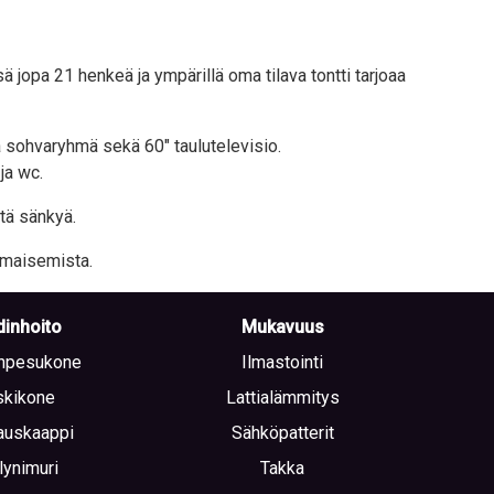
opa 21 henkeä ja ympärillä oma tilava tontti tarjoaa
a sohvaryhmä sekä 60″ taulutelevisio.
ja wc.
stä sänkyä.
nemaisemista.
inhoito
Mukavuus
npesukone
Ilmastointi
skikone
Lattialämmitys
auskaappi
Sähköpatterit
lynimuri
Takka