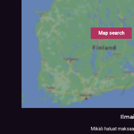
Map search
Ilma
Mikäli haluat maksaa