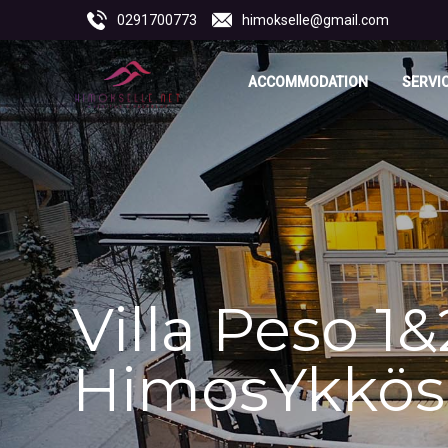
0291700773
himokselle@gmail.com
ACCOMMODATION
SERVI
Villa Peso 1
HimosYkkös