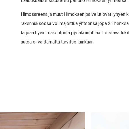
Laadukkaasti sisustettu paritalo Himoksen ytimessä!
Himosareena ja muut Himoksen palvelut ovat lyhyen 
rakennuksessa voi majoittua yhteensä jopa 21 henkeä j
tarjoaa hyvin maksutonta pysäköintitilaa. Loistava tuki
autoa ei välttämättä tarvitse lainkaan.