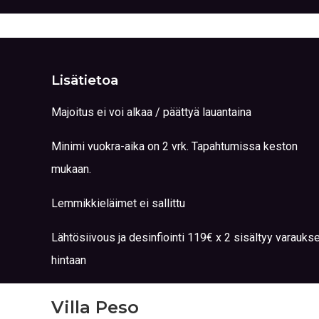
Lisätietoa
Majoitus ei voi alkaa / päättyä lauantaina
Minimi vuokra-aika on 2 vrk. Tapahtumissa keston
mukaan.
Lemmikkieläimet ei sallittu
Lähtösiivous ja desinfiointi 119€ x 2 sisältyy varauks
hintaan
Villa Peso