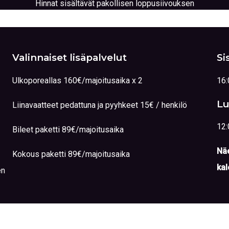
Hinnat sisältävät pakollisen loppusiivouksen
Valinnaiset lisäpalvelut
Si
Ulkoporeallas 160€/majoitusaika x 2
16:
Lu
Liinavaatteet pedattuna ja pyyhkeet 15€ / henkilö
12:
Bileet paketti 89€/majoitusaika
Näe
Kokous paketti 89€/majoitusaika
kal
en