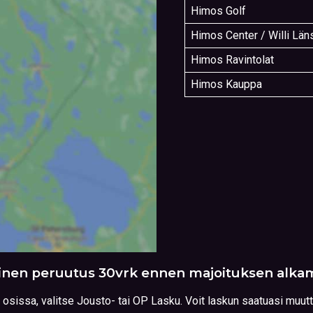
Himos Golf
Himos Center / Willi Län
Himos Ravintolat
Himos Kauppa
inen peruutus 30vrk ennen majoituksen alkam
 osissa, valitse Jousto- tai OP Lasku. Voit laskun saatuasi muu