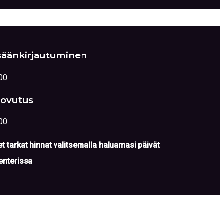
säänkirjautuminen
00
ovutus
00
t tarkat hinnat valitsemalla haluamasi päivät
enterissa