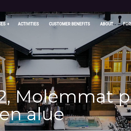
CES
ACTIVITIES
CUSTOMER BENEFITS
ABOUT
FOR
&2, Molemmat p
en alue