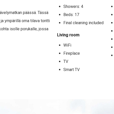
Showers: 4
kävelymatkan päässä. Tässä
Beds: 17
a ympärillä oma tilava tontti
Final cleaning included
kohta isolle porukalle, jossa
Living room
WiFi
Fireplace
TV
Smart TV