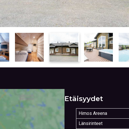
Etäisyydet
Himos Areena
Länsirinteet