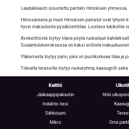
Laadukkaasti sisustettu paritalo Himoksen ytimessä,
Himosareena ja muut Himoksen palvelut ovat lyhyen kä
hyvin maksutonta pysäköintitilaa. Loistava tukikohta iso
Avokeittiöstä löytyy tilava pöytä ruokailuun kahdeksal
Sisääntulokerroksessa on kaksi erillistä makuuhuonetta
Yläkerrasta löytyy parvi, joka on puolikorkeaa tilaa ja 
Tilavalla terassilla löytyy ruokaryhmä, kaasugrilli sek
Keittiö
Ulkoti
Jääkaappipakastin
6hlö ulkopore
Induktio liesi
Kaasugr
Sähköuuni
Teras
Mikro
Oma parkk