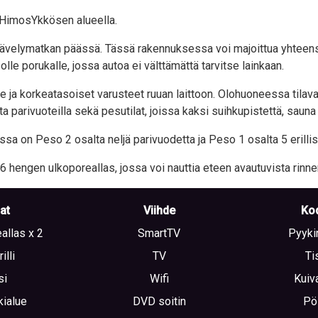
 HimosYkkösen alueella.
velymatkan päässä. Tässä rakennuksessa voi majoittua yhteensä j
lle porukalle, jossa autoa ei välttämättä tarvitse lainkaan.
le ja korkeatasoiset varusteet ruuan laittoon. Olohuoneessa tilav
 parivuoteilla sekä pesutilat, joissa kaksi suihkupistettä, sauna 
jossa on Peso 2 osalta neljä parivuodetta ja Peso 1 osalta 5 erilli
ä 6 hengen ulkoporeallas, jossa voi nauttia eteen avautuvista rin
lat
Viihde
Kod
allas x 2
SmartTV
Pyyki
illi
TV
Ti
si
Wifi
Kuiv
ialue
DVD soitin
Pö