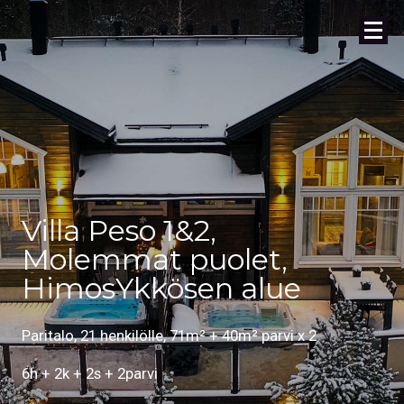
Villa Peso 1&2,
Molemmat puolet,
HimosYkkösen alue
Paritalo, 21 henkilölle, 71m² + 40m² parvi x 2
6h + 2k + 2s + 2parvi