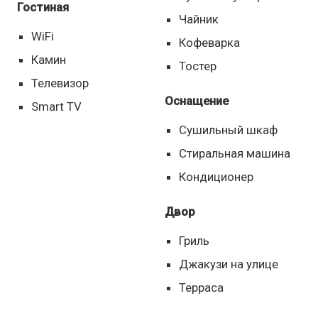
Гостиная
Чайник
WiFi
Кофеварка
Камин
Тостер
Телевизор
Оснащение
Smart TV
Сушильный шкаф
Стиральная машина
Кондиционер
Двор
Гриль
Джакузи на улице
Терраса