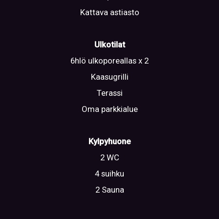
Kattava astiasto
Ulkotilat
6hlö ulkoporeallas x 2
Kaasugrilli
Terassi
Oma parkkialue
Kylpyhuone
2 WC
4 suihku
2 Sauna