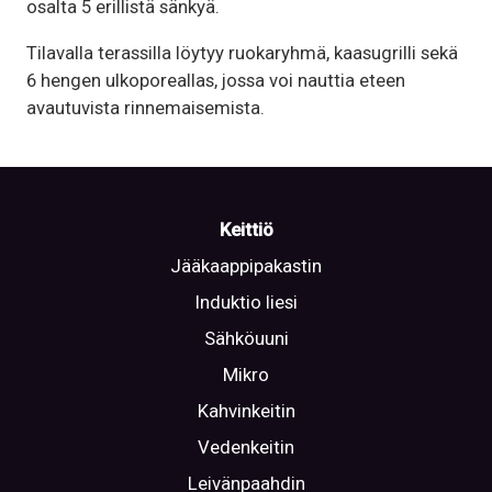
osalta 5 erillistä sänkyä.
Tilavalla terassilla löytyy ruokaryhmä, kaasugrilli sekä
6 hengen ulkoporeallas, jossa voi nauttia eteen
avautuvista rinnemaisemista.
Keittiö
Jääkaappipakastin
Induktio liesi
Sähköuuni
Mikro
Kahvinkeitin
Vedenkeitin
Leivänpaahdin