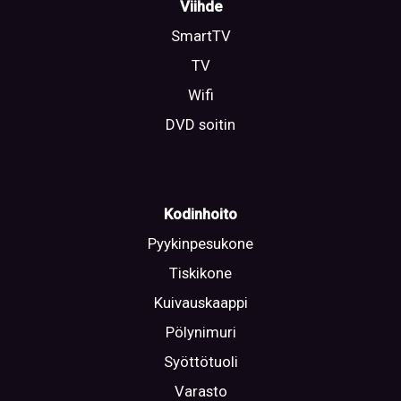
Viihde
SmartTV
TV
Wifi
DVD soitin
Kodinhoito
Pyykinpesukone
Tiskikone
Kuivauskaappi
Pölynimuri
Syöttötuoli
Varasto