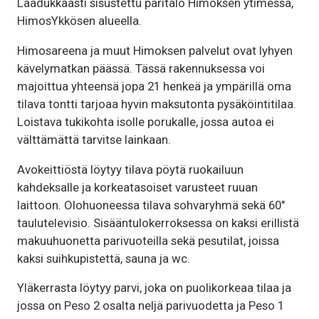
Laadukkaasti sisustettu paritalo Himoksen ytimessä,
HimosYkkösen alueella.
Himosareena ja muut Himoksen palvelut ovat lyhyen
kävelymatkan päässä. Tässä rakennuksessa voi
majoittua yhteensä jopa 21 henkeä ja ympärillä oma
tilava tontti tarjoaa hyvin maksutonta pysäköintitilaa.
Loistava tukikohta isolle porukalle, jossa autoa ei
välttämättä tarvitse lainkaan.
Avokeittiöstä löytyy tilava pöytä ruokailuun
kahdeksalle ja korkeatasoiset varusteet ruuan
laittoon. Olohuoneessa tilava sohvaryhmä sekä 60″
taulutelevisio. Sisääntulokerroksessa on kaksi erillistä
makuuhuonetta parivuoteilla sekä pesutilat, joissa
kaksi suihkupistettä, sauna ja wc.
Yläkerrasta löytyy parvi, joka on puolikorkeaa tilaa ja
jossa on Peso 2 osalta neljä parivuodetta ja Peso 1