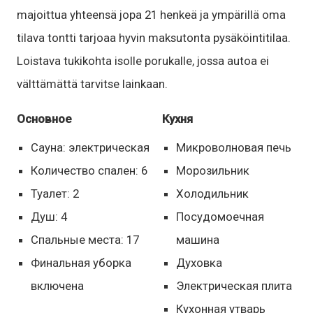
majoittua yhteensä jopa 21 henkeä ja ympärillä oma
tilava tontti tarjoaa hyvin maksutonta pysäköintitilaa.
Loistava tukikohta isolle porukalle, jossa autoa ei
välttämättä tarvitse lainkaan.
Основное
Кухня
Сауна: электрическая
Микроволновая печь
Количество спален: 6
Морозильник
Туалет: 2
Холодильник
Душ: 4
Посудомоечная
Спальные места: 17
машина
Финальная уборка
Духовка
включена
Электрическая плита
Кухонная утварь