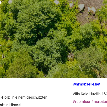
e
@himokselle.net
Villa Kelo Huvilla 1
-Holz, in einem geschützten
#roomtour
#majoitu
nft in Himos!