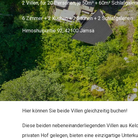
2 Villen, für 20 Personen, je 50m² + 60m² Schlafgaleri
6 Zimmer + 2 Küchen + 2 Saunen + 2 Schlafgalerien
Himoshuipuntie 92, 42100 Jämsä
Hier können Sie beide Villen gleichzeitig buchen!
Diese beiden nebeneinanderliegenden Villen aus Kelo
privaten Hof gelegen, bieten eine einzigartige Unterku