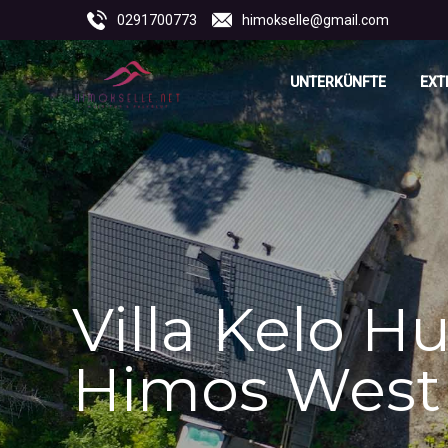
0291700773
himokselle@gmail.com
UNTERKÜNFTE
EXT
Villa Kelo Hu
Himos West