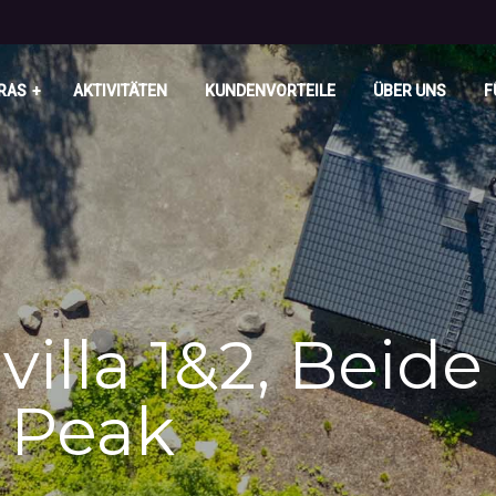
RAS
AKTIVITÄTEN
KUNDENVORTEILE
ÜBER UNS
F
villa 1&2, Beide 
 Peak