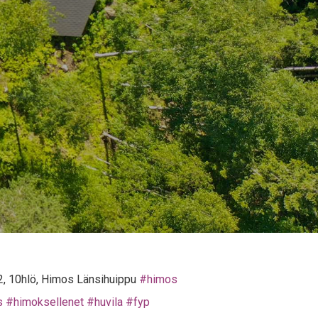
&2, 10hlö, Himos Länsihuippu
#himos
s
#himoksellenet
#huvila
#fyp