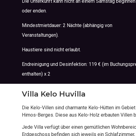
Die Unterkunft kann nicht an einem Samstag beginnen
oder enden.
Mindestmietdauer: 2 Nächte (abhängig von
Veranstaltungen).
Haustiere sind nicht erlaubt.
Endreinigung und Desinfektion: 119 € (im Buchungspr
enthalten) x 2
Villa Kelo Huvilla
Die Kelo-Villen sind charmante Kelo-Hütten im Gebie
Himos-Berges. Diese aus Kelo-Holz erbauten Villen bi
Jede Villa verfügt über einen gemütlichen Wohnberei
Erdgeschoss befinden sich jeweils ein Schlafzimmer, 