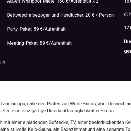
Außen-Whirlpool-Miete: 160 €/Aufenthalt x 2
16:
Ch
Bettwäsche bezogen und Handtücher: 20 € / Person
12:
Party-Paket: 89 €/Aufenthalt
Die
Meeting-Paket: 89 €/Aufenthalt
ge
eis
t Länsihuippu, nahe den Pisten von West-Himos, aber dennoch an
eten eine einzigartige Unterkunftsmöglichkeit in Himos.
ch mit einer einladenden Sofaecke, TV, einer beeindruckenden K
eine stilvolle Kelo-Sauna, ein Badezimmer und eine separate Toi