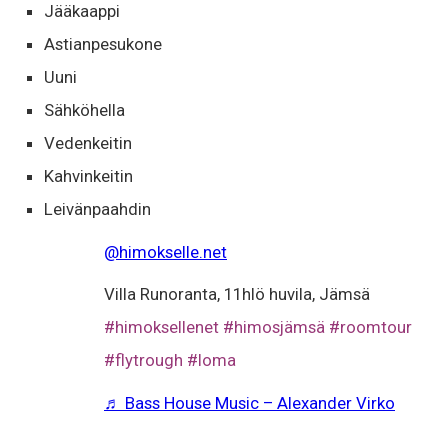
Jääkaappi
Astianpesukone
Uuni
Sähköhella
Vedenkeitin
Kahvinkeitin
Leivänpaahdin
@himokselle.net
Villa Runoranta, 11hlö huvila, Jämsä
#himoksellenet
#himosjämsä
#roomtour
#flytrough
#loma
♬ Bass House Music – Alexander Virko