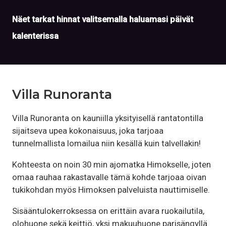
Näet tarkat hinnat valitsemalla haluamasi päivät
kalenterissa
Villa Runoranta
Villa Runoranta on kauniilla yksityisellä rantatontilla
sijaitseva upea kokonaisuus, joka tarjoaa
tunnelmallista lomailua niin kesällä kuin talvellakin!
Kohteesta on noin 30 min ajomatka Himokselle, joten
omaa rauhaa rakastavalle tämä kohde tarjoaa oivan
tukikohdan myös Himoksen palveluista nauttimiselle.
Sisääntulokerroksessa on erittäin avara ruokailutila,
olohuone sekä keittiö, yksi makuuhuone parisängyllä