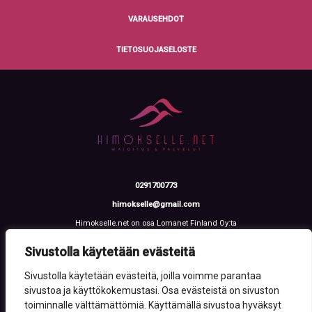
VARAUSEHDOT
TIETOSUOJASELOSTE
0291700773
himokselle@gmail.com
Himokselle.net on osa Lomanet Finland Oy:ta
Talvialantie 4 LH 2, 42100 Jämsä
Y-tunnus: 3612108-2
Sivustolla käytetään evästeitä
Sivustolla käytetään evästeitä, joilla voimme parantaa
sivustoa ja käyttökokemustasi. Osa evästeistä on sivuston
toiminnalle välttämättömiä. Käyttämällä sivustoa hyväksyt