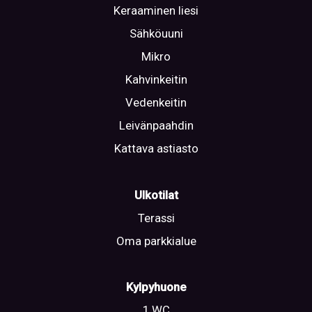
Keraaminen liesi
Sähköuuni
Mikro
Kahvinkeitin
Vedenkeitin
Leivänpaahdin
Kattava astiasto
Ulkotilat
Terassi
Oma parkkialue
Kylpyhuone
1 WC