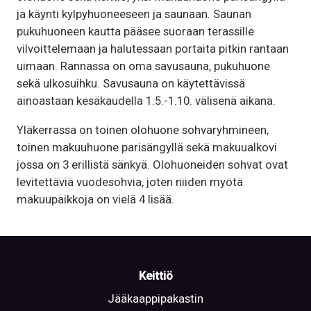
ja käynti kylpyhuoneeseen ja saunaan. Saunan
pukuhuoneen kautta pääsee suoraan terassille
vilvoittelemaan ja halutessaan portaita pitkin rantaan
uimaan. Rannassa on oma savusauna, pukuhuone
sekä ulkosuihku. Savusauna on käytettävissä
ainoastaan kesäkaudella 1.5.-1.10. välisenä aikana.
Yläkerrassa on toinen olohuone sohvaryhmineen,
toinen makuuhuone parisängyllä sekä makuualkovi
jossa on 3 erillistä sänkyä. Olohuoneiden sohvat ovat
levitettäviä vuodesohvia, joten niiden myötä
makuupaikkoja on vielä 4 lisää.
Keittiö
Jääkaappipakastin