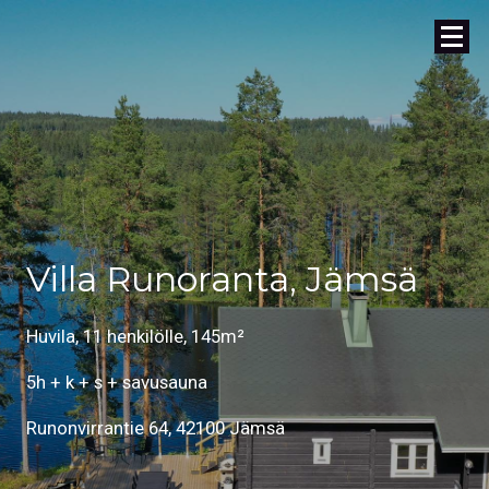
Villa Runoranta, Jämsä
Huvila, 11 henkilölle, 145m²
5h + k + s + savusauna
Runonvirrantie 64, 42100 Jämsä