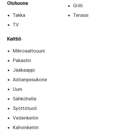
Olohuone
Grilli
Takka
Terassi
TV
Keittiö
Mikroaaltouuni
Pakastin
Jääkaappi
Astianpesukone
Uuni
Sähköhella
Syöttötuoli
Vedenkeitin
Kahvinkeitin