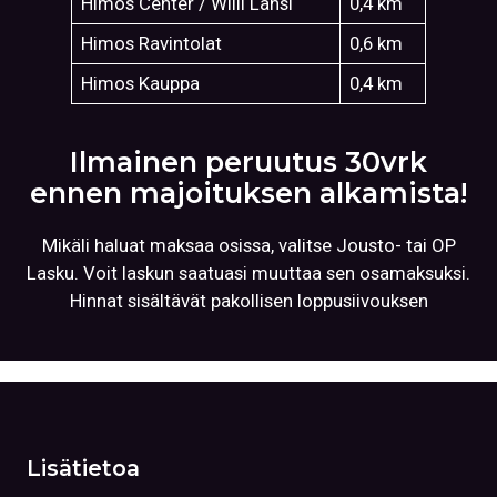
Himos Center / Willi Länsi
0,4 km
Himos Ravintolat
0,6 km
Himos Kauppa
0,4 km
Ilmainen peruutus 30vrk
ennen majoituksen alkamista!
Mikäli haluat maksaa osissa, valitse Jousto- tai OP
Lasku. Voit laskun saatuasi muuttaa sen osamaksuksi.
Hinnat sisältävät pakollisen loppusiivouksen
Lisätietoa