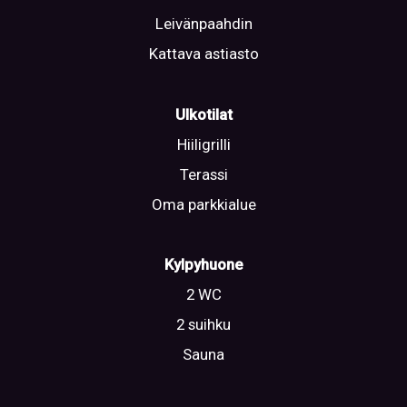
Leivänpaahdin
Kattava astiasto
Ulkotilat
Hiiligrilli
Terassi
Oma parkkialue
Kylpyhuone
2 WC
2 suihku
Sauna