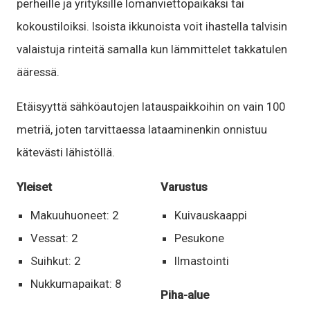
perheille ja yrityksille lomanviettopaikaksi tai
kokoustiloiksi. Isoista ikkunoista voit ihastella talvisin
valaistuja rinteitä samalla kun lämmittelet takkatulen
ääressä.
Etäisyyttä sähköautojen latauspaikkoihin on vain 100
metriä, joten tarvittaessa lataaminenkin onnistuu
kätevästi lähistöllä.
Yleiset
Varustus
Makuuhuoneet: 2
Kuivauskaappi
Vessat: 2
Pesukone
Suihkut: 2
Ilmastointi
Nukkumapaikat: 8
Piha-alue