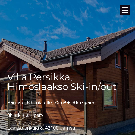
Villa Persikka,
Himoslaakso Ski-in/out
Paritalo, 8 henkilölle, 75m² + 30m² parvi
3h + k + s + parvi
Laaksolankuja 8, 42100 Jämsä