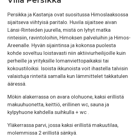
Villa Persikka
Persikka ja Kastanja ovat suositussa Himoslaaksossa
sijaitseva viihtyisä paritalo. Huvila sijaitsee aivan
Länsi-Rinteiden juurella, mistä on lyhyt matka
rinteisiin, ravintoloihin, Himoksen palveluihin ja Himos-
Areenalle. Hyvän sijaintinsa ja kokonsa puolesta
kohde soveltuu loistavasti niin aktiiviurheilijoille kuin
perheille ja yrityksille lomanviettopaikaksi tai
kokoustiloiksi. Isoista ikkunoista voit ihastella talvisin
valaistuja rinteitä samalla kun lämmittelet takkatulen
ääressä.
Mökin alakerrassa on avara olohuone, kaksi erillistä
makuuhuonetta, keittiö, erillinen wc, sauna ja
kylpyhuone kahdella suihkulla + wc .
Yläkerrassa parvi, jossa kaksi erillistä makuutilaa,
molemmissa 2 erillistä sänkyä.