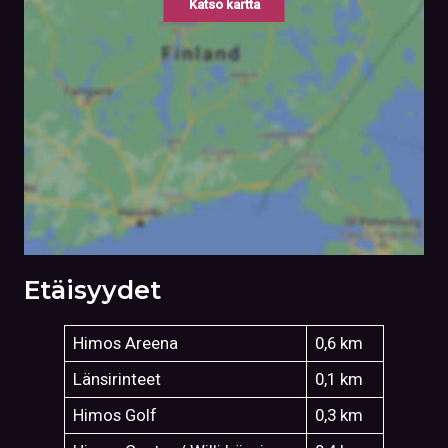
Katso kartta
Etäisyydet
Himos Areena
0,6 km
Länsirinteet
0,1 km
Himos Golf
0,3 km