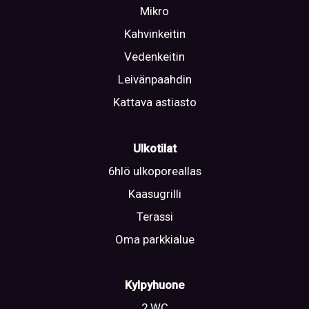
Mikro
Kahvinkeitin
Vedenkeitin
Leivänpaahdin
Kattava astiasto
Ulkotilat
6hlö ulkoporeallas
Kaasugrilli
Terassi
Oma parkkialue
Kylpyhuone
2 WC