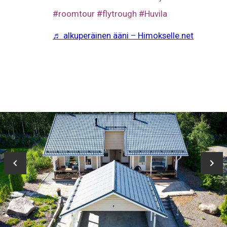
#roomtour
#flytrough
#Huvila
♬ alkuperäinen ääni – Himokselle.net