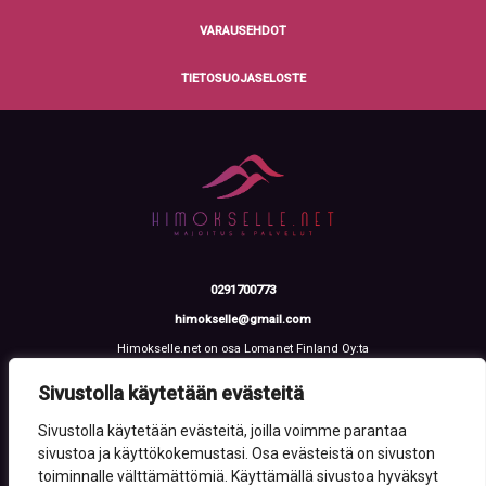
VARAUSEHDOT
TIETOSUOJASELOSTE
0291700773
himokselle@gmail.com
Himokselle.net on osa Lomanet Finland Oy:ta
Talvialantie 4 LH 2, 42100 Jämsä
Y-tunnus: 3612108-2
Sivustolla käytetään evästeitä
Sivustolla käytetään evästeitä, joilla voimme parantaa
sivustoa ja käyttökokemustasi. Osa evästeistä on sivuston
toiminnalle välttämättömiä. Käyttämällä sivustoa hyväksyt