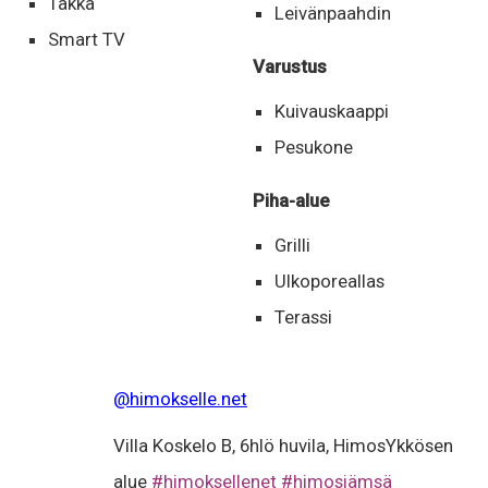
Takka
Leivänpaahdin
Smart TV
Varustus
Kuivauskaappi
Pesukone
Piha-alue
Grilli
Ulkoporeallas
Terassi
@himokselle.net
Villa Koskelo B, 6hlö huvila, HimosYkkösen
alue
#himoksellenet
#himosjämsä