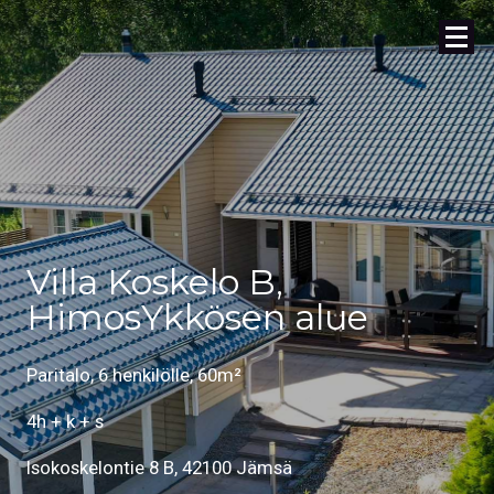
Villa Koskelo B,
HimosYkkösen alue
Paritalo, 6 henkilölle, 60m²
4h + k + s
Isokoskelontie 8 B, 42100 Jämsä