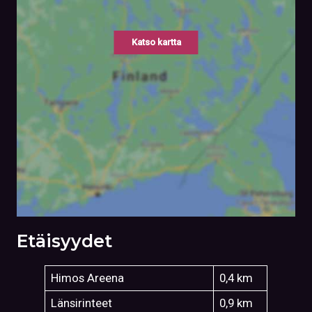
Katso kartta
Etäisyydet
Himos Areena
0,4 km
Länsirinteet
0,9 km