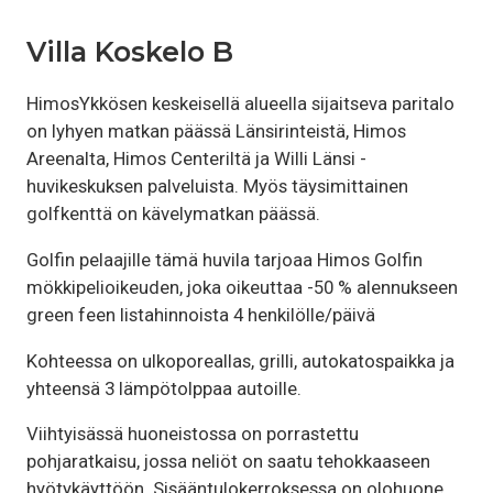
Villa Koskelo B
HimosYkkösen keskeisellä alueella sijaitseva paritalo
on lyhyen matkan päässä Länsirinteistä, Himos
Areenalta, Himos Centeriltä ja Willi Länsi -
huvikeskuksen palveluista. Myös täysimittainen
golfkenttä on kävelymatkan päässä.
Golfin pelaajille tämä huvila tarjoaa Himos Golfin
mökkipelioikeuden, joka oikeuttaa -50 % alennukseen
green feen listahinnoista 4 henkilölle/päivä
Kohteessa on ulkoporeallas, grilli, autokatospaikka ja
yhteensä 3 lämpötolppaa autoille.
Viihtyisässä huoneistossa on porrastettu
pohjaratkaisu, jossa neliöt on saatu tehokkaaseen
hyötykäyttöön. Sisääntulokerroksessa on olohuone