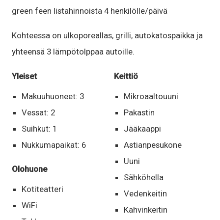
green feen listahinnoista 4 henkilölle/päivä
Kohteessa on ulkoporeallas, grilli, autokatospaikka ja
yhteensä 3 lämpötolppaa autoille.
Yleiset
Keittiö
Makuuhuoneet: 3
Mikroaaltouuni
Vessat: 2
Pakastin
Suihkut: 1
Jääkaappi
Nukkumapaikat: 6
Astianpesukone
Uuni
Olohuone
Sähköhella
Kotiteatteri
Vedenkeitin
WiFi
Kahvinkeitin