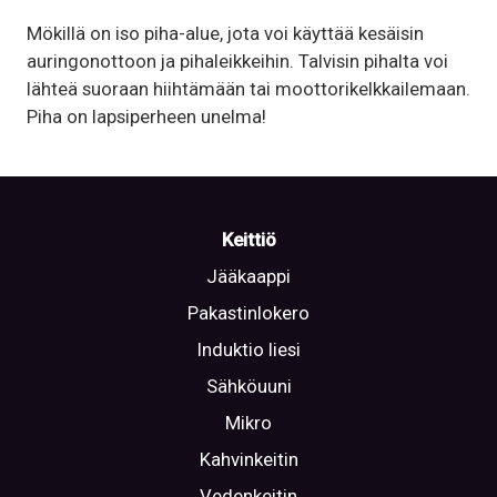
Mökillä on iso piha-alue, jota voi käyttää kesäisin
auringonottoon ja pihaleikkeihin. Talvisin pihalta voi
lähteä suoraan hiihtämään tai moottorikelkkailemaan.
Piha on lapsiperheen unelma!
Keittiö
Jääkaappi
Pakastinlokero
Induktio liesi
Sähköuuni
Mikro
Kahvinkeitin
Vedenkeitin