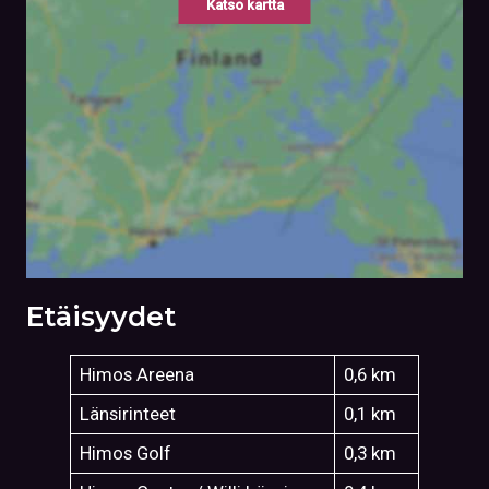
Katso kartta
Etäisyydet
Himos Areena
0,6 km
Länsirinteet
0,1 km
Himos Golf
0,3 km