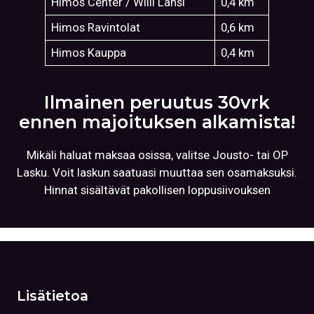
Himos Center / Willi Länsi
0,4 km
Himos Ravintolat
0,6 km
Himos Kauppa
0,4 km
Ilmainen peruutus 30vrk
ennen majoituksen alkamista!
Mikäli haluat maksaa osissa, valitse Jousto- tai OP
Lasku. Voit laskun saatuasi muuttaa sen osamaksuksi.
Hinnat sisältävät pakollisen loppusiivouksen
Lisätietoa