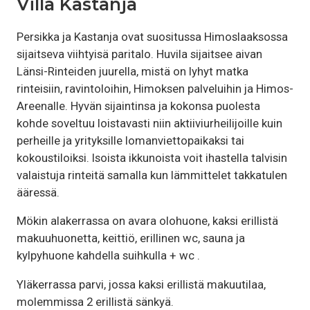
Villa Kastanja
Persikka ja Kastanja ovat suositussa Himoslaaksossa
sijaitseva viihtyisä paritalo. Huvila sijaitsee aivan
Länsi-Rinteiden juurella, mistä on lyhyt matka
rinteisiin, ravintoloihin, Himoksen palveluihin ja Himos-
Areenalle. Hyvän sijaintinsa ja kokonsa puolesta
kohde soveltuu loistavasti niin aktiiviurheilijoille kuin
perheille ja yrityksille lomanviettopaikaksi tai
kokoustiloiksi. Isoista ikkunoista voit ihastella talvisin
valaistuja rinteitä samalla kun lämmittelet takkatulen
ääressä.
Mökin alakerrassa on avara olohuone, kaksi erillistä
makuuhuonetta, keittiö, erillinen wc, sauna ja
kylpyhuone kahdella suihkulla + wc .
Yläkerrassa parvi, jossa kaksi erillistä makuutilaa,
molemmissa 2 erillistä sänkyä.