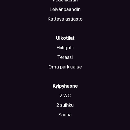
Leivänpaahdin
Kattava astiasto
Ulkotilat
Hiiligrilli
Terassi
Oma parkkialue
Kylpyhuone
2 WC
2 suihku
Sauna