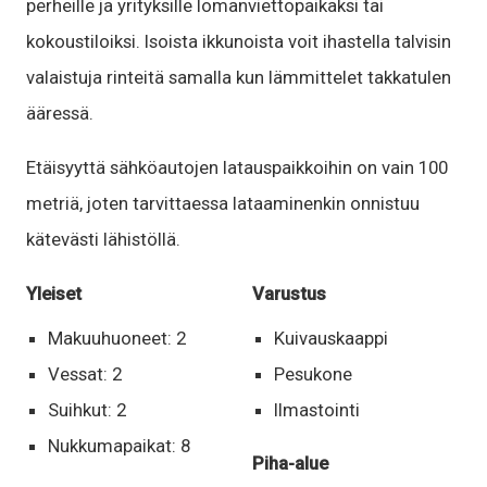
perheille ja yrityksille lomanviettopaikaksi tai
kokoustiloiksi. Isoista ikkunoista voit ihastella talvisin
valaistuja rinteitä samalla kun lämmittelet takkatulen
ääressä.
Etäisyyttä sähköautojen latauspaikkoihin on vain 100
metriä, joten tarvittaessa lataaminenkin onnistuu
kätevästi lähistöllä.
Yleiset
Varustus
Makuuhuoneet: 2
Kuivauskaappi
Vessat: 2
Pesukone
Suihkut: 2
Ilmastointi
Nukkumapaikat: 8
Piha-alue