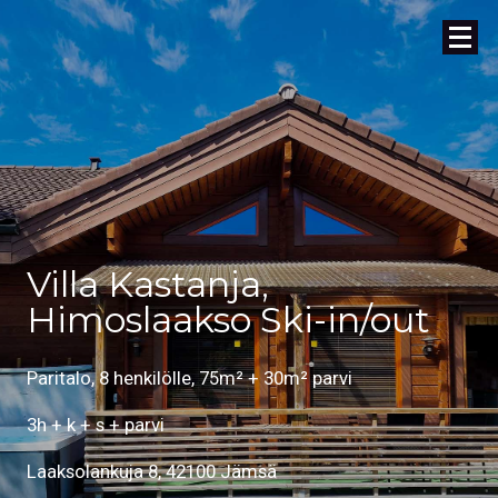
Villa Kastanja,
Himoslaakso Ski-in/out
Paritalo, 8 henkilölle, 75m² + 30m² parvi
3h + k + s + parvi
Laaksolankuja 8, 42100 Jämsä