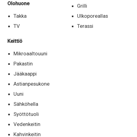
Olohuone
Grilli
Takka
Ulkoporeallas
TV
Terassi
Keittiö
Mikroaaltouuni
Pakastin
Jääkaappi
Astianpesukone
Uuni
Sähköhella
Syöttötuoli
Vedenkeitin
Kahvinkeitin