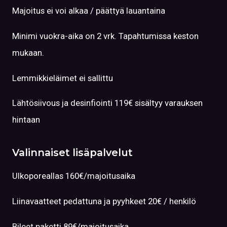
Majoitus ei voi alkaa / päättyä lauantaina
Minimi vuokra-aika on 2 vrk. Tapahtumissa keston
mukaan.
Lemmikkieläimet ei sallittu
Lähtösiivous ja desinfiointi 119€ sisältyy varauksen
hintaan
Valinnaiset lisäpalvelut
Ulkoporeallas 160€/majoitusaika
Liinavaatteet pedattuna ja pyyhkeet 20€ / henkilö
Bileet paketti 89€/majoitusaika