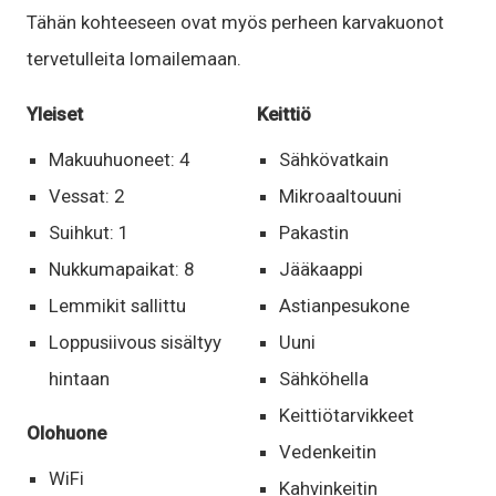
Tähän kohteeseen ovat myös perheen karvakuonot
tervetulleita lomailemaan.
Yleiset
Keittiö
Makuuhuoneet: 4
Sähkövatkain
Vessat: 2
Mikroaaltouuni
Suihkut: 1
Pakastin
Nukkumapaikat: 8
Jääkaappi
Lemmikit sallittu
Astianpesukone
Loppusiivous sisältyy
Uuni
hintaan
Sähköhella
Keittiötarvikkeet
Olohuone
Vedenkeitin
WiFi
Kahvinkeitin