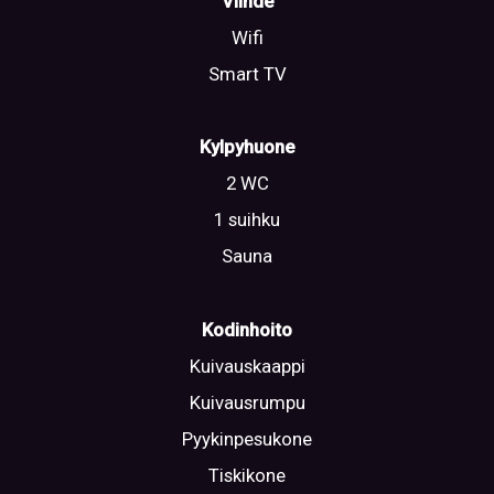
Viihde
Wifi
Smart TV
Kylpyhuone
2 WC
1 suihku
Sauna
Kodinhoito
Kuivauskaappi
Kuivausrumpu
Pyykinpesukone
Tiskikone