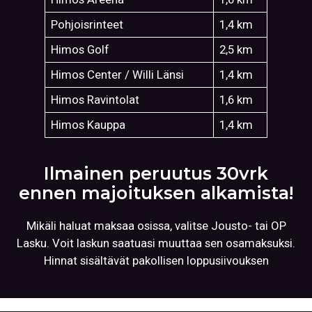
Pohjoisrinteet
1,4 km
Himos Golf
2,5 km
Himos Center / Willi Länsi
1,4 km
Himos Ravintolat
1,6 km
Himos Kauppa
1,4 km
Ilmainen peruutus 30vrk
ennen majoituksen alkamista!
Mikäli haluat maksaa osissa, valitse Jousto- tai OP
Lasku. Voit laskun saatuasi muuttaa sen osamaksuksi.
Hinnat sisältävät pakollisen loppusiivouksen