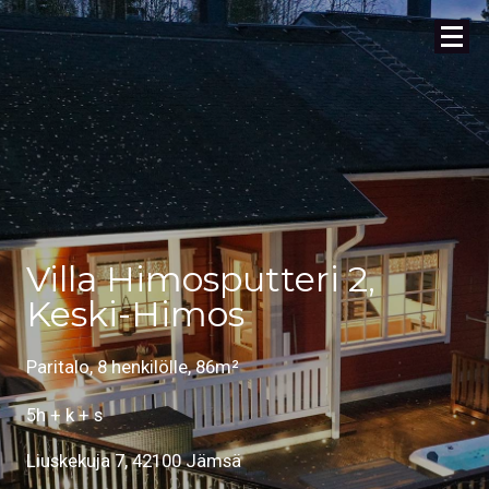
Villa Himosputteri 2,
Keski-Himos
Paritalo, 8 henkilölle, 86m²
5h + k + s
Liuskekuja 7, 42100 Jämsä