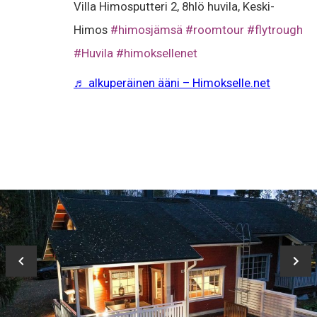
Villa Himosputteri 2, 8hlö huvila, Keski-
Himos
#himosjämsä
#roomtour
#flytrough
#Huvila
#himoksellenet
♬ alkuperäinen ääni – Himokselle.net