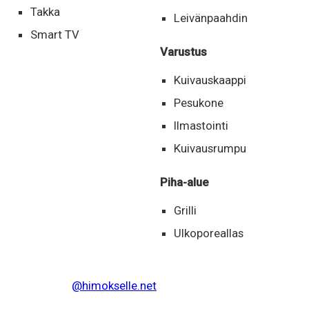
Takka
Leivänpaahdin
Smart TV
Varustus
Kuivauskaappi
Pesukone
Ilmastointi
Kuivausrumpu
Piha-alue
Grilli
Ulkoporeallas
@himokselle.net