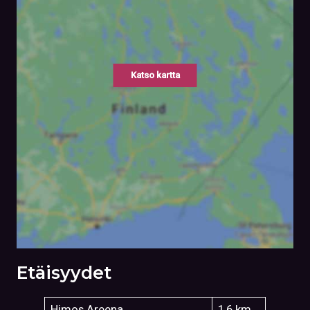
Katso kartta
Etäisyydet
Himos Areena
1,6 km