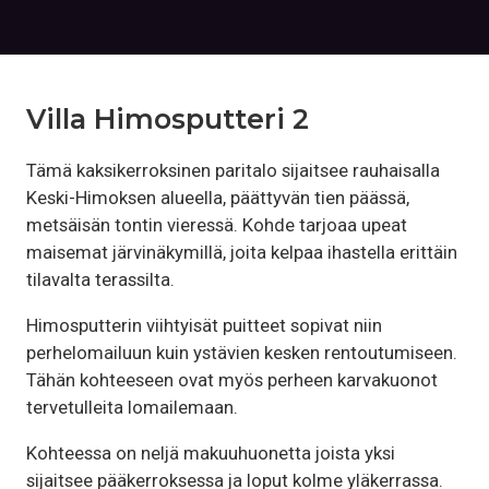
Villa Himosputteri 2
Tämä kaksikerroksinen paritalo sijaitsee rauhaisalla
Keski-Himoksen alueella, päättyvän tien päässä,
metsäisän tontin vieressä. Kohde tarjoaa upeat
maisemat järvinäkymillä, joita kelpaa ihastella erittäin
tilavalta terassilta.
Himosputterin viihtyisät puitteet sopivat niin
perhelomailuun kuin ystävien kesken rentoutumiseen.
Tähän kohteeseen ovat myös perheen karvakuonot
tervetulleita lomailemaan.
Kohteessa on neljä makuuhuonetta joista yksi
sijaitsee pääkerroksessa ja loput kolme yläkerrassa.