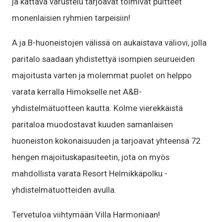
ja kattava varustelu tarjoavat toimivat puitteet
monenlaisien ryhmien tarpeisiin!
A ja B-huoneistojen välissä on aukaistava väliovi, jolla
paritalo saadaan yhdistettyä isompien seurueiden
majoitusta varten ja molemmat puolet on helppo
varata kerralla Himokselle.net A&B-
yhdistelmätuotteen kautta. Kolme vierekkäistä
paritaloa muodostavat kuuden samanlaisen
huoneiston kokonaisuuden ja tarjoavat yhteensä 72
hengen majoituskapasiteetin, jota on myös
mahdollista varata Resort Helmikkäpolku -
yhdistelmätuotteiden avulla.
Tervetuloa viihtymään Villa Harmoniaan!