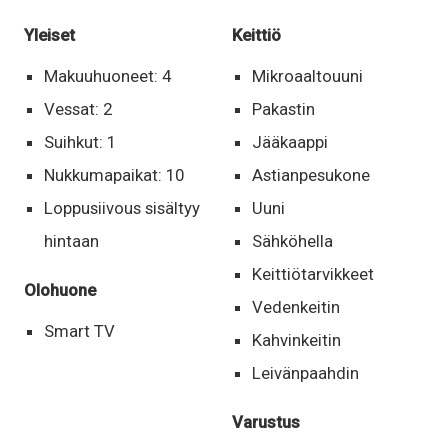
Yleiset
Keittiö
Makuuhuoneet: 4
Mikroaaltouuni
Vessat: 2
Pakastin
Suihkut: 1
Jääkaappi
Nukkumapaikat: 10
Astianpesukone
Loppusiivous sisältyy
Uuni
hintaan
Sähköhella
Keittiötarvikkeet
Olohuone
Vedenkeitin
Smart TV
Kahvinkeitin
Leivänpaahdin
Varustus