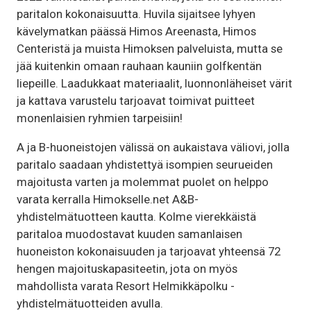
paritalon kokonaisuutta. Huvila sijaitsee lyhyen
kävelymatkan päässä Himos Areenasta, Himos
Centeristä ja muista Himoksen palveluista, mutta se
jää kuitenkin omaan rauhaan kauniin golfkentän
liepeille. Laadukkaat materiaalit, luonnonläheiset värit
ja kattava varustelu tarjoavat toimivat puitteet
monenlaisien ryhmien tarpeisiin!
A ja B-huoneistojen välissä on aukaistava väliovi, jolla
paritalo saadaan yhdistettyä isompien seurueiden
majoitusta varten ja molemmat puolet on helppo
varata kerralla Himokselle.net A&B-
yhdistelmätuotteen kautta. Kolme vierekkäistä
paritaloa muodostavat kuuden samanlaisen
huoneiston kokonaisuuden ja tarjoavat yhteensä 72
hengen majoituskapasiteetin, jota on myös
mahdollista varata Resort Helmikkäpolku -
yhdistelmätuotteiden avulla.