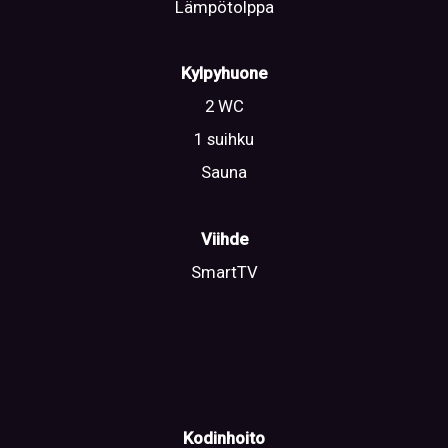
Lämpötolppa
Kylpyhuone
2 WC
1 suihku
Sauna
Viihde
SmartTV
Kodinhoito