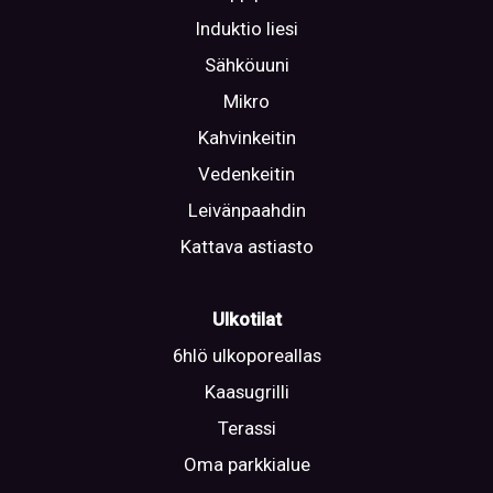
Induktio liesi
Sähköuuni
Mikro
Kahvinkeitin
Vedenkeitin
Leivänpaahdin
Kattava astiasto
Ulkotilat
6hlö ulkoporeallas
Kaasugrilli
Terassi
Oma parkkialue