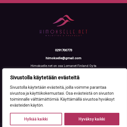
0291700773
himokselle@gmail.com
Himokselle.net on osa Lomanet Finland Oy:ta
Talvialantie 4 LH 2, 42100 Jämsä
Y-tunnus: 3612108-2
Sivustolla käytetään evästeitä
Sivustolla käytetään evästeitä, joilla voimme parantaa
sivustoa ja käyttökokemustasi. Osa evästeistä on sivuston
toiminnalle välttämättömiä. Käyttämällä sivustoa hyväksyt
evästeiden käytön.
Hylkää kaikki
Hyväksy kaikki
© 2026 All Rights Reserved. Made by
Webia
.