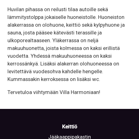
Huvilan pihassa on reilusti tilaa autoille sekä
lämmitystolppa jokaiselle huoneistolle. Huoneiston
alakerrassa on olohuone, keittiö sekä kylpyhuone ja
sauna, josta pääsee kätevästi terassille ja
ulkoporealtaaseen. Yläkerrassa on neljä
makuuhuonetta, joista kolmessa on kaksi erillistä
vuodetta. Yhdessä makuuhuoneessa on kaksi
kerrossänkyä. Lisäksi alakerran olohuoneessa on
levitettävä vuodesohva kahdelle hengelle.
Kummassakin kerroksessa on lisäksi wc.
Tervetuloa viihtymään Villa Harmoniaan!
Keittiö
Jääkaappipakastin