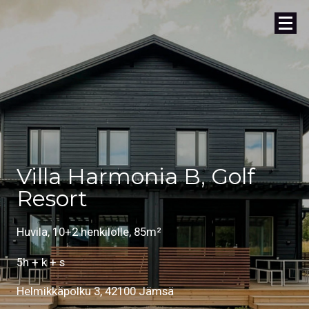
Villa Harmonia B, Golf
Resort
Huvila, 10+2 henkilölle, 85m²
5h + k + s
Helmikkäpolku 3, 42100 Jämsä