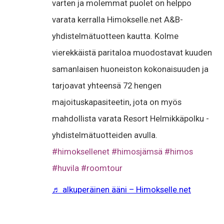
varten ja molemmat puolet on helppo
varata kerralla Himokselle.net A&B-
yhdistelmätuotteen kautta. Kolme
vierekkäistä paritaloa muodostavat kuuden
samanlaisen huoneiston kokonaisuuden ja
tarjoavat yhteensä 72 hengen
majoituskapasiteetin, jota on myös
mahdollista varata Resort Helmikkäpolku -
yhdistelmätuotteiden avulla.
#himoksellenet
#himosjämsä
#himos
#huvila
#roomtour
♬ alkuperäinen ääni – Himokselle.net