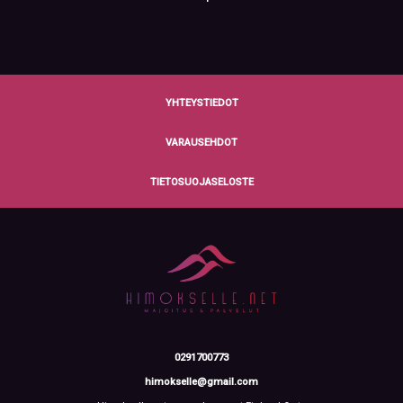
YHTEYSTIEDOT
VARAUSEHDOT
TIETOSUOJASELOSTE
0291700773
himokselle@gmail.com