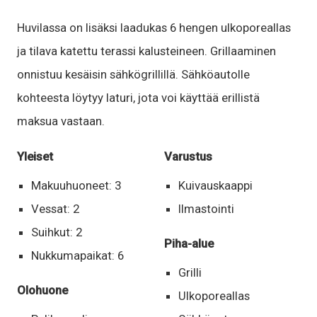
Huvilassa on lisäksi laadukas 6 hengen ulkoporeallas
ja tilava katettu terassi kalusteineen. Grillaaminen
onnistuu kesäisin sähkögrillillä. Sähköautolle
kohteesta löytyy laturi, jota voi käyttää erillistä
maksua vastaan.
Yleiset
Varustus
Makuuhuoneet: 3
Kuivauskaappi
Vessat: 2
Ilmastointi
Suihkut: 2
Piha-alue
Nukkumapaikat: 6
Grilli
Olohuone
Ulkoporeallas