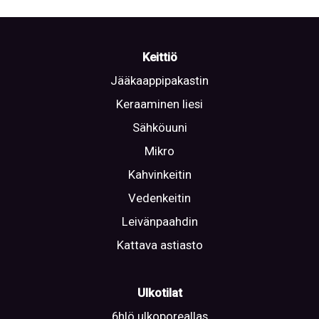
Keittiö
Jääkaappipakastin
Keraaminen liesi
Sähköuuni
Mikro
Kahvinkeitin
Vedenkeitin
Leivänpaahdin
Kattava astiasto
Ulkotilat
6hlö ulkoporeallas