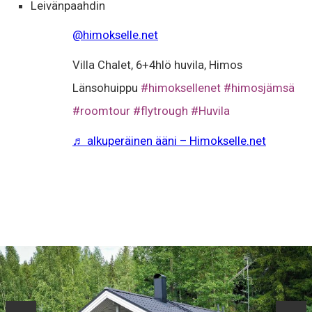
Leivänpaahdin
@himokselle.net
Villa Chalet, 6+4hlö huvila, Himos
Länsohuippu
#himoksellenet
#himosjämsä
#roomtour
#flytrough
#Huvila
♬ alkuperäinen ääni – Himokselle.net