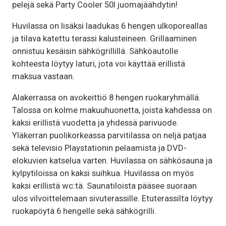
pelejä sekä Party Cooler 50l juomajäähdytin!
Huvilassa on lisäksi laadukas 6 hengen ulkoporeallas
ja tilava katettu terassi kalusteineen. Grillaaminen
onnistuu kesäisin sähkögrillillä. Sähköautolle
kohteesta löytyy laturi, jota voi käyttää erillistä
maksua vastaan.
Alakerrassa on avokeittiö 8 hengen ruokaryhmällä.
Talossa on kolme makuuhuonetta, joista kahdessa on
kaksi erillistä vuodetta ja yhdessä parivuode.
Yläkerran puolikorkeassa parvitilassa on neljä patjaa
sekä televisio Playstationin pelaamista ja DVD-
elokuvien katselua varten. Huvilassa on sähkösauna ja
kylpytiloissa on kaksi suihkua. Huvilassa on myös
kaksi erillistä wc:tä. Saunatiloista pääsee suoraan
ulos vilvoittelemaan sivuterassille. Etuterassilta löytyy
ruokapöytä 6 hengelle sekä sähkögrilli.