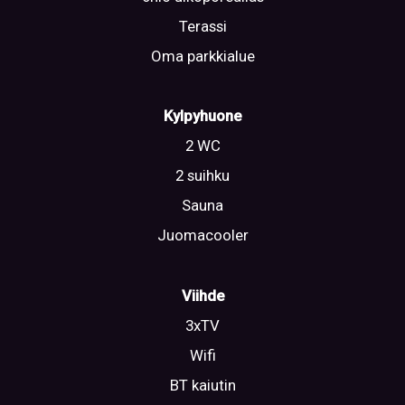
Terassi
Oma parkkialue
Kylpyhuone
2 WC
2 suihku
Sauna
Juomacooler
Viihde
3xTV
Wifi
BT kaiutin