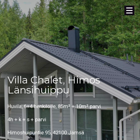
Villa Chalet, Himos
Länsihuippu
Huvila, 6+4 henkilölle, 85m² + 10m² parvi
4h + k + s + parvi
Himoshuipuntie 95, 42100 Jämsä