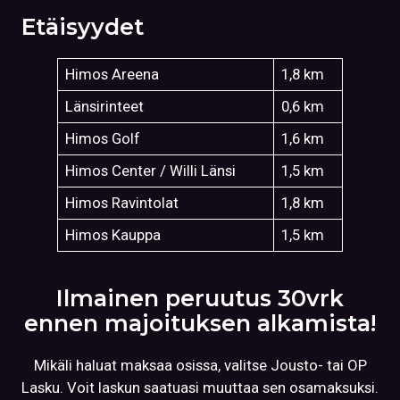
Etäisyydet
Himos Areena
1,8 km
Länsirinteet
0,6 km
Himos Golf
1,6 km
Himos Center / Willi Länsi
1,5 km
Himos Ravintolat
1,8 km
Himos Kauppa
1,5 km
Ilmainen peruutus 30vrk
ennen majoituksen alkamista!
Mikäli haluat maksaa osissa, valitse Jousto- tai OP
Lasku. Voit laskun saatuasi muuttaa sen osamaksuksi.