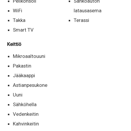
Pelikonsoli
Sähköauton
WiFi
latausasema
Takka
Terassi
Smart TV
Keittiö
Mikroaaltouuni
Pakastin
Jääkaappi
Astianpesukone
Uuni
Sähköhella
Vedenkeitin
Kahvinkeitin