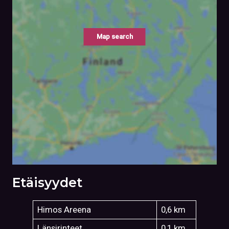
Map search
Etäisyydet
Himos Areena
0,6 km
Länsirinteet
0,1 km