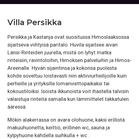
Villa Persikka
Persikka ja Kastanja ovat suositussa Himoslaaksossa
sijaitseva viihtyisä paritalo. Huvila sijaitsee aivan
Länsi-Rinteiden juurella, mistä on lyhyt matka
rinteisiin, ravintoloihin, Himoksen palveluihin ja Himos-
Areenalle. Hyvän sijaintinsa ja kokonsa puolesta
kohde soveltuu loistavasti niin aktiiviurheilijoille kuin
perheille ja yrityksille lomanviettopaikaksi tai
kokoustiloiksi. Isoista ikkunoista voit ihastella talvisin
valaistuja rinteitä samalla kun lämmittelet takkatulen
ääressä.
Mökin alakerrassa on avara olohuone, kaksi erillistä
makuuhuonetta, keittiö, erillinen wc, sauna ja
kylpyhuone kahdella suihkulla + wc .