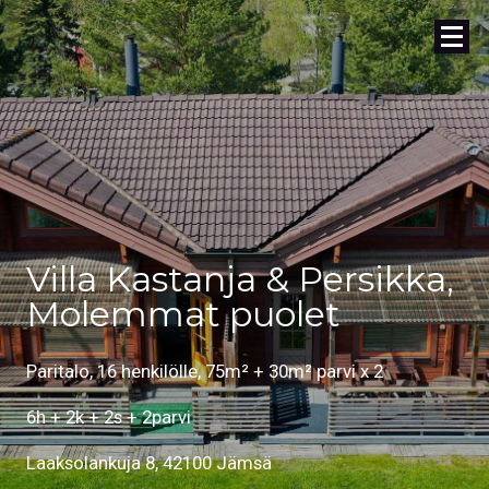
Villa Kastanja & Persikka,
Molemmat puolet
Paritalo, 16 henkilölle, 75m² + 30m² parvi x 2
6h + 2k + 2s + 2parvi
Laaksolankuja 8, 42100 Jämsä