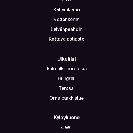
Kahvinkeitin
Vedenkeitin
Leivänpaahdin
Kattava astiasto
Ulkotilat
6hlö ulkoporeallas
Hiiligrilli
Terassi
Oma parkkialue
Kylpyhuone
4 WC