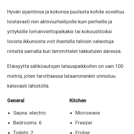
Hyvän sijaintinsa ja kokonsa puolesta kohde soveltuu
loistavasti niin aktiiviurheilijoille kuin perheille ja
yrityksille lomanviettopaikaksi tai kokoustiloiksi.
Isoista ikkunoista voit ihastella talvisin valaistuja
rinteitä samalla kun lämmittelet takkatulen ääressä.
Etäisyyttä sähköautojen latauspaikkoihin on vain 100
metriä, joten tarvittaessa lataaminenkin onnistuu
kätevästi lähistöllä.
General
Kitchen
Sauna: electric
Microwave
Bedrooms: 6
Freezer
Toilets: 2
Fridge