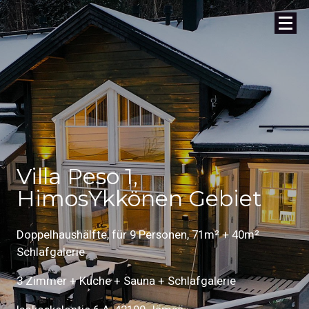
Villa Peso 1,
HimosYkkönen Gebiet
Doppelhaushälfte, für 9 Personen, 71m² + 40m²
Schlafgalerie
3 Zimmer + Küche + Sauna + Schlafgalerie