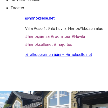
Toaster
@himokselle.net
Villa Peso 1, 9hlö huvila, HimosYkkösen alue
#himosjämsä
#roomtour
#Huvila
#himoksellenet
#majoitus
♬ alkuperäinen ääni – Himokselle.net