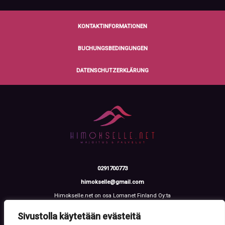
KONTAKTINFORMATIONEN
BUCHUNGSBEDINGUNGEN
DATENSCHUTZERKLÄRUNG
0291700773
himokselle@gmail.com
Himokselle.net on osa Lomanet Finland Oy:ta
Talvialantie 4 LH 2, 42100 Jämsä
Y-tunnus: 3612108-2
Sivustolla käytetään evästeitä