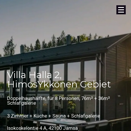
Villa Halla 2,
HimosYkkönen Gebiet
Doppelhaushälfte, für 8 Personen, 76m² + 36m²
Schlafgalerie
3 Zimmer + Küche + Sauna + Schlafgalerie
Isokoskelontie 4 A, 42100 Jämsä