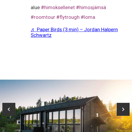
alue
#himoksellenet
#himosjämsä
#roomtour
#flytrough
#loma
♬ Paper Birds (3 min) – Jordan Halpern
Schwartz