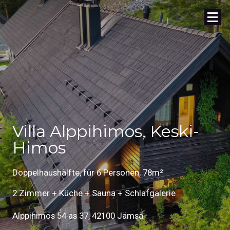
Villa Alppihimos, Keski-
Himos
Doppelhaushälfte, für 6 Personen, 78m²
2 Zimmer + Küche + Sauna + Schlafgalerie
Alppihimos 54 as 37, 42100 Jämsä