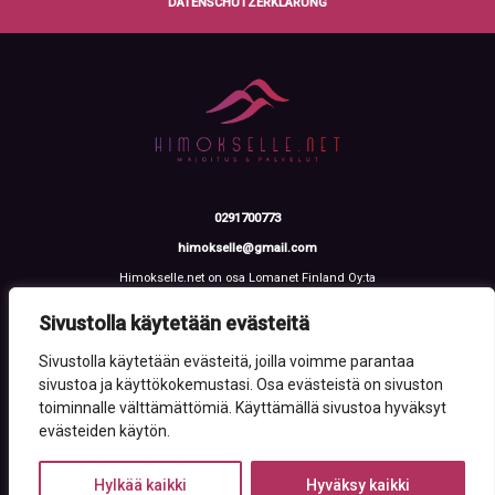
DATENSCHUTZERKLÄRUNG
0291700773
himokselle@gmail.com
Himokselle.net on osa Lomanet Finland Oy:ta
Talvialantie 4 LH 2, 42100 Jämsä
Y-tunnus: 3612108-2
Sivustolla käytetään evästeitä
Sivustolla käytetään evästeitä, joilla voimme parantaa
sivustoa ja käyttökokemustasi. Osa evästeistä on sivuston
toiminnalle välttämättömiä. Käyttämällä sivustoa hyväksyt
evästeiden käytön.
Hylkää kaikki
Hyväksy kaikki