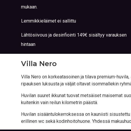
mukaan.
Lemmikkieläimet ei sallittu
Lähtösiivous ja desinfiointi 149€ sisältyy varauksen
hintaan
Villa Nero
Villa Nero on korkeatasoinen ja tilava premium-huvila,
ripauksen luksusta ja väljät oltavat isommallekin ryhmä
Huvilan suuret ikkunat tuovat metsäiset maisemat suoraa
kuitenkin vain reilun kilometrin päästä.
Huvilan sisääntulokerroksessa on kauniisti sisustett
erillinen wc sekä kodinhoitohuone. Yhdessä makuuhuon