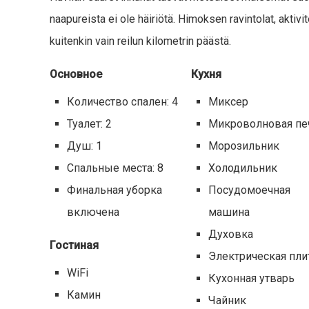
naapureista ei ole häiriötä. Himoksen ravintolat, aktivit
kuitenkin vain reilun kilometrin päästä.
Основное
Кухня
Количество спален: 4
Миксер
Туалет: 2
Микроволновая пе
Душ: 1
Морозильник
Спальные места: 8
Холодильник
Финальная уборка
Посудомоечная
включена
машина
Духовка
Гостиная
Электрическая пли
WiFi
Кухонная утварь
Камин
Чайник