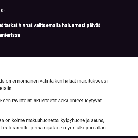
00
t tarkat hinnat valitsemalla haluamasi päivät
enterissa
hde on erinomainen valinta kun haluat majoitukseesi
isiin.
en ravintolat, aktiviteetit sekä rinteet löytyvät
ssa on kolme makuuhuonetta, kylpyhuone ja sauna,
 terassille, jossa sijaitsee myös ulkoporeallas.