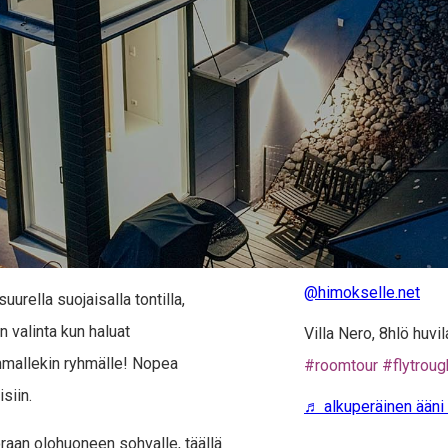
@himokselle.net
uurella suojaisalla tontilla,
 valinta kun haluat
Villa Nero, 8hlö huv
ommallekin ryhmälle! Nopea
#roomtour
#flytroug
siin.
♬ alkuperäinen ääni
raan olohuoneen sohvalle, täällä