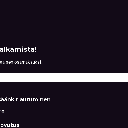
alkamista!
ttaa sen osamaksuksi.
säänkirjautuminen
00
ovutus