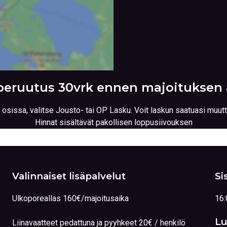
peruutus 30vrk ennen majoituksen 
 osissa, valitse Jousto- tai OP Lasku. Voit laskun saatuasi muu
Hinnat sisältävät pakollisen loppusiivouksen
Valinnaiset lisäpalvelut
Si
Ulkoporeallas 160€/majoitusaika
16:
Lu
Liinavaatteet pedattuna ja pyyhkeet 20€ / henkilö