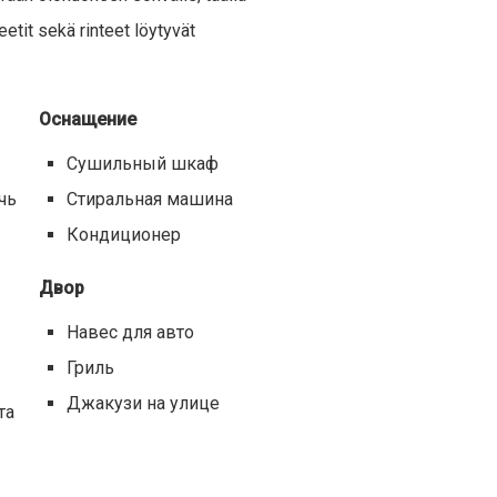
eetit sekä rinteet löytyvät
Оснащение
Сушильный шкаф
чь
Стиральная машина
Кондиционер
Двор
Навес для авто
Гриль
Джакузи на улице
та