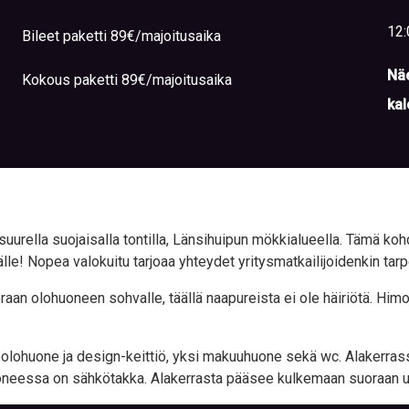
12:
Bileet paketti 89€/majoitusaika
Näe
Kokous paketti 89€/majoitusaika
kal
 suurella suojaisalla tontilla, Länsihuipun mökkialueella. Tämä ko
lle! Nopea valokuitu tarjoaa yhteydet yritysmatkailijoidenkin tarpe
n olohuoneen sohvalle, täällä naapureista ei ole häiriötä. Himoks
u olohuone ja design-keittiö, yksi makuuhuone sekä wc. Alakerra
eessa on sähkötakka. Alakerrasta pääsee kulkemaan suoraan ulos