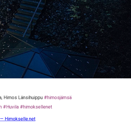
ila, Himos Länsihuippu
#himosjämsä
h
#Huvila
#himoksellenet
 — Himokselle.net