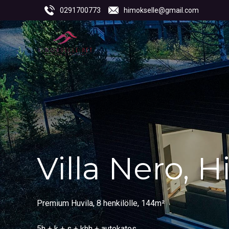
0291700773
himokselle@gmail.com
Villa Nero, 
Premium Huvila, 8 henkilölle, 144m²
5h + k + s + khh + autokatos