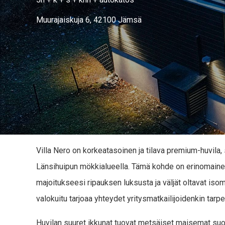
Muurajaiskuja 6, 42100 Jämsä
Villa Nero on korkeatasoinen ja tilava premium-huvila, s
Länsihuipun mökkialueella. Tämä kohde on erinomainen
majoitukseesi ripauksen luksusta ja väljät oltavat is
valokuitu tarjoaa yhteydet yritysmatkailijoidenkin tarpei
Huvilan suuret ikkunat tuovat metsäiset maisemat suo