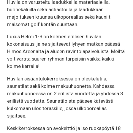
Huvila on varusteltu laadukkailla materiaaleilla,
huonekaluilla sekä astiastoilla ja laadukkaan
majoituksen kruunaa ulkoporeallas sekä kauniit
maisemat golf kentän suuntaan.
Luxus Helmi 1-3 on kolmen erillisen huvilan
kokonaisuus, ja ne sijaitsevat lyhyen matkan päässä
Himos Areenalta ja alueen ravintolapalveluista. Meiltä
voit varata suuren ryhmän tarpeisiin vaikka kaikki
kolme kerralla!
Huvilan sisääntulokerroksessa on oleskelutila,
saunatilat sekä kolme makuuhuonetta. Kahdessa
makuuhuoneessa on 2 erillistä vuodetta ja yhdessä 3
erillistä vuodetta. Saunatiloista pääsee kätevästi
kulkemaan ulos terassille, jossa ulkoporeallas
sijaitsee.
Keskikerroksessa on avokeittiö ja iso ruokapöytä 18