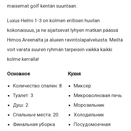
maisemat golf kentän suuntaan.
Luxus Helmi 1-3 on kolmen erillisen huvilan
kokonaisuus, ja ne sijaitsevat lyhyen matkan päässä
Himos Areenalta ja alueen ravintolapalveluista. Meiltä
voit varata suuren ryhmän tarpeisiin vaikka kaikki
kolme kerralla!
Основное
Кухня
Количество спален: 8
Миксер
Туалет: 3
Микроволновая печь
Душ: 2
Морозильник
Спальные места: 20
Холодильник
Финальная уборка
Посудомоечная