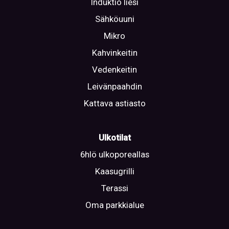
Induktio liesi
Sähköuuni
Mikro
Kahvinkeitin
Vedenkeitin
Leivänpaahdin
Kattava astiasto
Ulkotilat
6hlö ulkoporeallas
Kaasugrilli
Terassi
Oma parkkialue