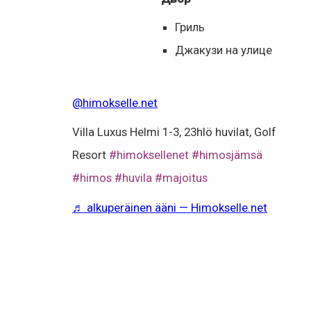
Гриль
Джакузи на улице
@himokselle.net
Villa Luxus Helmi 1-3, 23hlö huvilat, Golf
Resort
#himoksellenet
#himosjämsä
#himos
#huvila
#majoitus
♬ alkuperäinen ääni — Himokselle.net