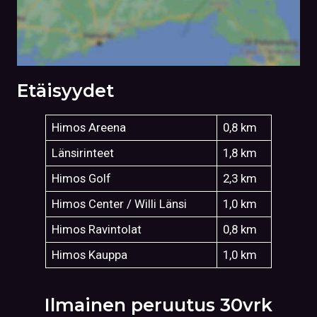
Etäisyydet
Himos Areena
0,8 km
Länsirinteet
1,8 km
Himos Golf
2,3 km
Himos Center / Willi Länsi
1,0 km
Himos Ravintolat
0,8 km
Himos Kauppa
1,0 km
Ilmainen peruutus 30vrk