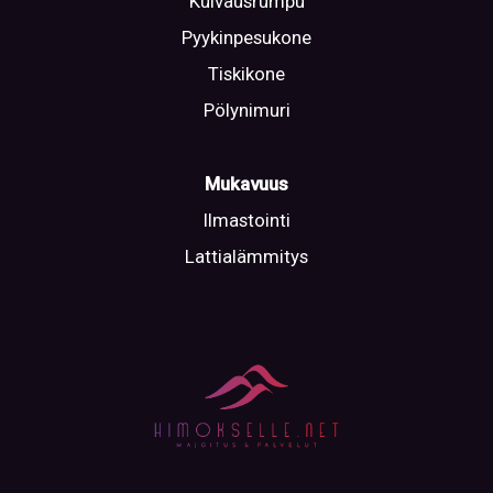
Kuivausrumpu
Pyykinpesukone
Tiskikone
Pölynimuri
Mukavuus
Ilmastointi
Lattialämmitys