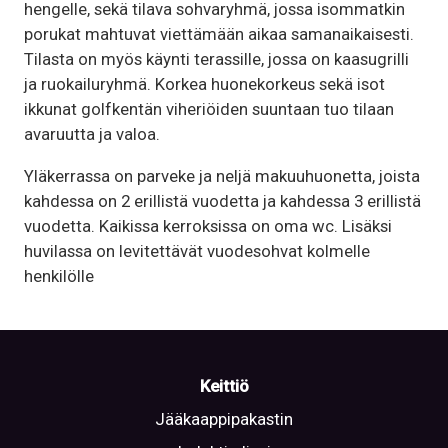
hengelle, sekä tilava sohvaryhmä, jossa isommatkin
porukat mahtuvat viettämään aikaa samanaikaisesti.
Tilasta on myös käynti terassille, jossa on kaasugrilli
ja ruokailuryhmä. Korkea huonekorkeus sekä isot
ikkunat golfkentän viheriöiden suuntaan tuo tilaan
avaruutta ja valoa.
Yläkerrassa on parveke ja neljä makuuhuonetta, joista
kahdessa on 2 erillistä vuodetta ja kahdessa 3 erillistä
vuodetta. Kaikissa kerroksissa on oma wc. Lisäksi
huvilassa on levitettävät vuodesohvat kolmelle
henkilölle
Keittiö
Jääkaappipakastin