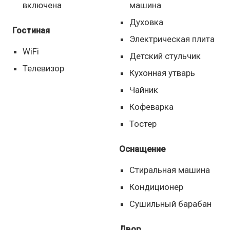
включена
машина
Духовка
Гостиная
Электрическая плита
WiFi
Детский стульчик
Телевизор
Кухонная утварь
Чайник
Кофеварка
Тостер
Оснащение
Стиральная машина
Кондиционер
Сушильный барабан
Двор