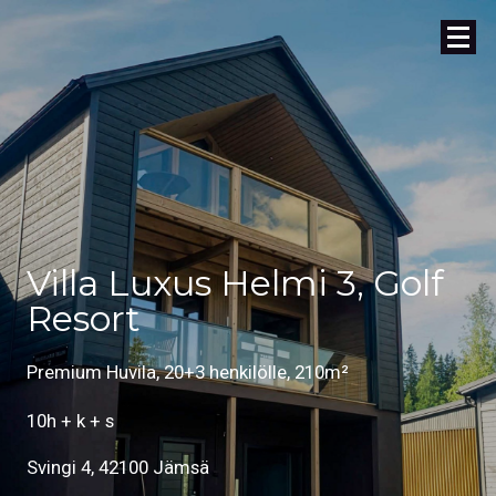
Villa Luxus Helmi 3, Golf
Resort
Premium Huvila, 20+3 henkilölle, 210m²
10h + k + s
Svingi 4, 42100 Jämsä