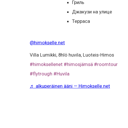
Гриль
Джакузи на улице
Терраса
@himokselle.net
Villa Lumikki, 8hlö huvila, Luoteis-Himos
#himoksellenet
#himosjämsä
#roomtour
#flytrough
#Huvila
♬ alkuperäinen ääni — Himokselle.net