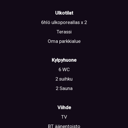
Ulkotilat
6hlö ulkoporeallas x 2
Terassi
Oma parkkialue
Kylpyhuone
6 WC
2 suihku
2 Sauna
Viihde
TV
BT äänentoisto