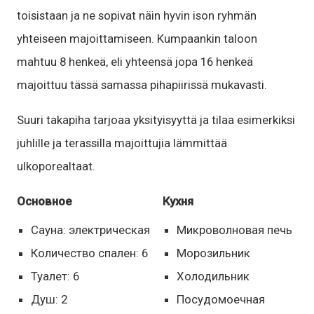
toisistaan ja ne sopivat näin hyvin ison ryhmän
yhteiseen majoittamiseen. Kumpaankin taloon
mahtuu 8 henkeä, eli yhteensä jopa 16 henkeä
majoittuu tässä samassa pihapiirissä mukavasti.
Suuri takapiha tarjoaa yksityisyyttä ja tilaa esimerkiksi
juhlille ja terassilla majoittujia lämmittää
ulkoporealtaat.
Основное
Кухня
Сауна: электрическая
Микроволновая печь
Количество спален: 6
Морозильник
Туалет: 6
Холодильник
Душ: 2
Посудомоечная