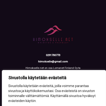
0291700773
himokselle@gmail.com
Himokselle.net on osa Lomanet Finland Oy:ta
Talvialantie 4 LH 2, 42100 Jämsä
Y-tunnus: 3612108-2
Sivustolla käytetään evästeitä
Sivustolla käytetään evästeitä, joilla voimme parantaa
sivustoa ja käyttökokemustasi. Osa evästeistä on sivuston
toiminnalle välttämättömiä. Käyttämällä sivustoa hyväksyt
evästeiden käytön.