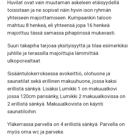
Huvilat ovat vain muutaman askeleen etäisyydellä
toisistaan ja ne sopivat näin hyvin ison ryhmän
yhteiseen majoittamiseen. Kumpaankin taloon
mahtuu 8 henkeä, eli yhteensä jopa 16 henkeä
majoittuu tässä samassa pihapiirissä mukavasti.
Suuri takapiha tarjoaa yksityisyyttä ja tilaa esimerkiksi
juhlille ja terassilla majoittujia lämmittää
ulkoporealtaat.
Sisääntulokerroksessa avokeittiö, olohuone ja
saunatilat sekä erillinen makuuhuone, jossa kaksi
erillistä sänkyä. Lisäksi Lumikki 1 on makuualkovi
jossa 120cm parisänky, Lumikki 2 makuualkovissa on
2 erillistä sänkyä. Makuualkovista on käynti
saunatiloihin.
Yläkerrassa parvella on 4 erillistä sänkyä. Parvella on
myös oma wc ja parveke.