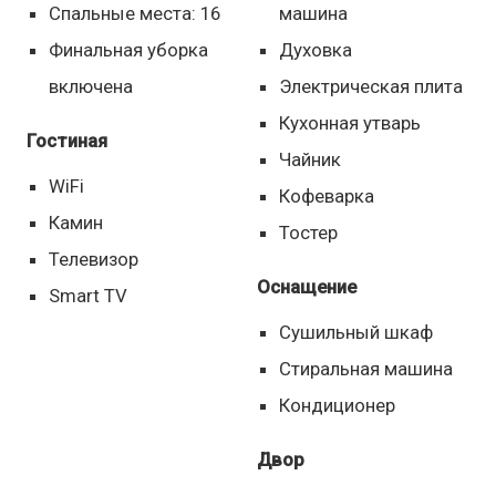
Спальные места: 16
машина
Финальная уборка
Духовка
включена
Электрическая плита
Кухонная утварь
Гостиная
Чайник
WiFi
Кофеварка
Камин
Тостер
Телевизор
Оснащение
Smart TV
Сушильный шкаф
Стиральная машина
Кондиционер
Двор