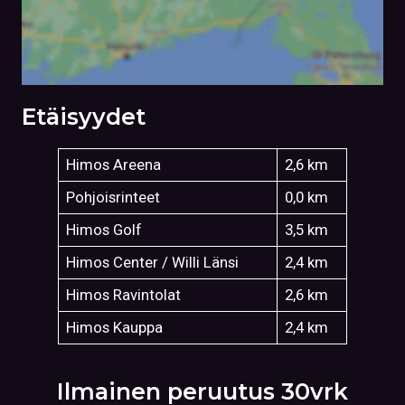
Etäisyydet
Himos Areena
2,6 km
Pohjoisrinteet
0,0 km
Himos Golf
3,5 km
Himos Center / Willi Länsi
2,4 km
Himos Ravintolat
2,6 km
Himos Kauppa
2,4 km
Ilmainen peruutus 30vrk