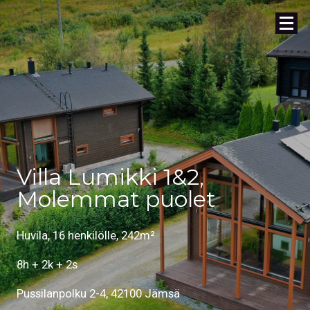
Villa Lumikki 1&2,
Molemmat puolet
Huvila, 16 henkilölle, 242m²
8h + 2k + 2s
Pussilanpolku 2-4, 42100 Jämsä