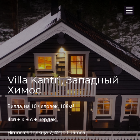
Villa Kantri, Западный
Химос
Вилла, на 10 человек, 108м²
4сп + к + с + чердак
Himoslehdonkuja 7, 42100 Jämsä