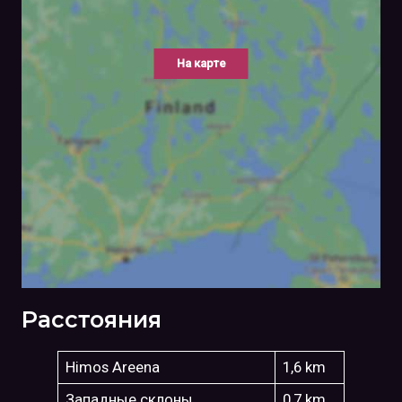
На карте
Расстояния
Himos Areena
1,6 km
Западные склоны
0,7 km