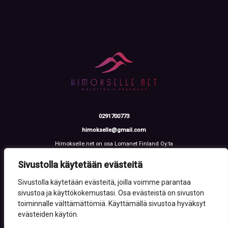
0291700773
himokselle@gmail.com
Himokselle.net on osa Lomanet Finland Oy:ta
Talvialantie 4 LH 2, 42100 Jämsä
Y-tunnus: 3612108-2
Sivustolla käytetään evästeitä
Sivustolla käytetään evästeitä, joilla voimme parantaa
sivustoa ja käyttökokemustasi. Osa evästeistä on sivuston
toiminnalle välttämättömiä. Käyttämällä sivustoa hyväksyt
evästeiden käytön.