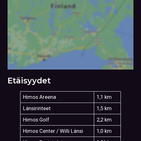
Etäisyydet
Himos Areena
1,1 km
Länsirinteet
1,5 km
Himos Golf
2,2 km
Himos Center / Willi Länsi
1,0 km