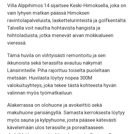
Villa Alppihimos 14 sijaitsee Keski-Himoksella, joka on
vain lyhyen matkan päässä Himoksen
ravintolapalveluista, laskettelurinteistä ja golfkentältä.
Talvella voit nauttia hohtavista hangista ja
hiihtoladuista, jotka menevät aivan mökkialueen
vieressä.
Tämä huvila on viihtyisästi remontoitu ja sen
ikkunoista sekä terassilta avautuu näkymät
Länsirinteille. Piha rajoittuu toiselta puoleltaan
metsään. Huvilasta löytyy nopea 300M
valokuituyhteys, joka tekee tästä kohteesta hyvän
valinnan myös työmatkailuun.
Alakerrassa on olohuone ja avokeittiö sekä
makuhuone parisängyllä. Samasta kerroksesta löytyy
myös sauna ja kylpyhuone, josta pääsee kätevästi
kävelemään ulos terassille ja porealtaaseen.