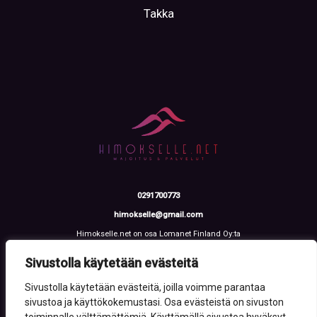
Takka
0291700773
himokselle@gmail.com
Himokselle.net on osa Lomanet Finland Oy:ta
Talvialantie 4 LH 2, 42100 Jämsä
Y-tunnus: 3612108-2
Sivustolla käytetään evästeitä
Sivustolla käytetään evästeitä, joilla voimme parantaa
sivustoa ja käyttökokemustasi. Osa evästeistä on sivuston