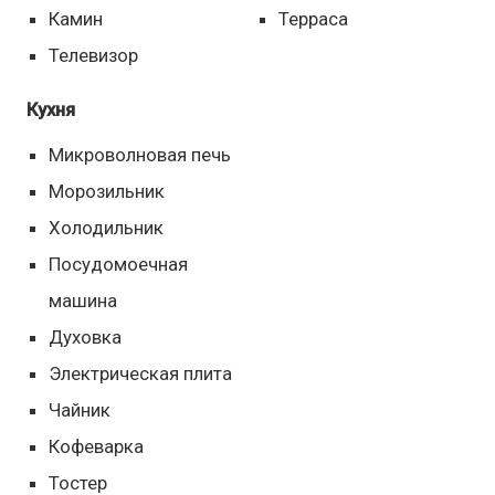
Камин
Терраса
Телевизор
Кухня
Микроволновая печь
Морозильник
Холодильник
Посудомоечная
машина
Духовка
Электрическая плита
Чайник
Кофеварка
Тостер