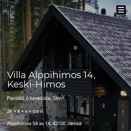
Villa Alppihimos 14,
Keski-Himos
Paritalo, 6 henkilölle, 78m²
2h + k + s + parvi
Alppihimos 54 as 14, 42100 Jämsä