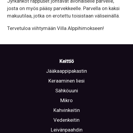
Jyrkähköt rappuset johtavat avonaiselle parvelle,
josta on myös pääsy parvekkeelle. Parvella on kaksi
makuutilaa, jotka on erotettu toisistaan väliseinällä.
Tervetuloa viihtymään Villa Alppihimokseen!
Keittiö
Jääkaappipakastin
Keraaminen liesi
Sähköuuni
Mikro
Kahvinkeitin
Vedenkeitin
Leivänpaahdin