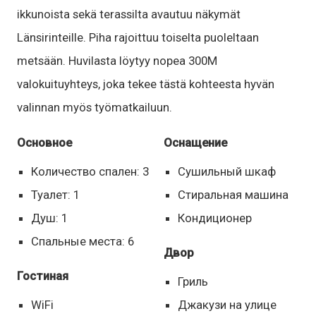
ikkunoista sekä terassilta avautuu näkymät
Länsirinteille. Piha rajoittuu toiselta puoleltaan
metsään. Huvilasta löytyy nopea 300M
valokuituyhteys, joka tekee tästä kohteesta hyvän
valinnan myös työmatkailuun.
Основное
Оснащение
Количество спален: 3
Сушильный шкаф
Туалет: 1
Стиральная машина
Душ: 1
Кондиционер
Спальные места: 6
Двор
Гостиная
Гриль
WiFi
Джакузи на улице