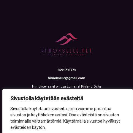
0291700773
himokselle@gmail.com
Himokselle.net on osa Lomanet Finland Oy:ta
Talvialantie 4 LH 2, 42100 Jämsä
Y-tunnus: 3612108-2
Sivustolla käytetään evästeitä
Sivustolla käytetään evästeitä, joilla voimme parantaa
sivustoa ja käyttökokemustasi. Osa evästeistä on sivuston
toiminnalle välttämättömiä. Käyttämällä sivustoa hyväksyt
evästeiden käytön.