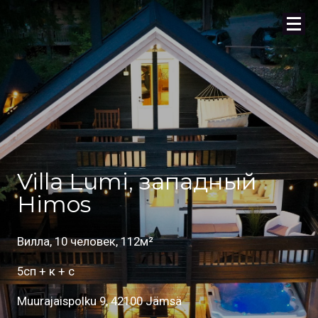
Villa Lumi, западный
Himos
Вилла, 10 человек, 112м²
5сп + к + с
Muurajaispolku 9, 42100 Jämsä